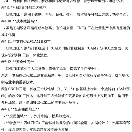
- 加工过程由程序控制，参数和操作记录可以保存，便于质量追溯和问题分析。
### 9. **适应多种加工方式**
- CNC加工可以用于铣削、车削、钻孔、镗孔、攻丝等多种加工方式，功能全面。
### 10. **成本效益高**
- 虽然初期设备和编程成本较高，但长期来看，CNC加工在批量生产中具有显著的
成本优势。
### 11. **支持CAD/CAM集成**
- CNC加工可以与计算机设计（CAD）和计算机制造（CAM）软件无缝集成，实
现从设计到加工的一体化流程。
### 12. **安全性高**
- CNC加工减少了人工操作，降低了风险，提高了生产安全性。
总之，电脑锣CNC加工以其高精度、率、灵活性和自动化程度高等特点，成为现代
制造业中的重要技术。
四轴CNC加工是一种在三个线性轴（X、Y、Z）的基础上增加一个旋转轴（A轴或B
轴）的数控加工技术。这种加工方式能够在更复杂的几何形状上实现加工，适用于
多种场景。以下是四轴CNC加工的主要适用场景：
### 1. **复杂曲面加工**
- **应用领域**：、汽车制造、模具制造等。
- **特点**：四轴CNC加工能够处理复杂的曲面和轮廓，如涡轮叶片、汽车车身部
件、模具型腔等，实现高精度和高表面质量。