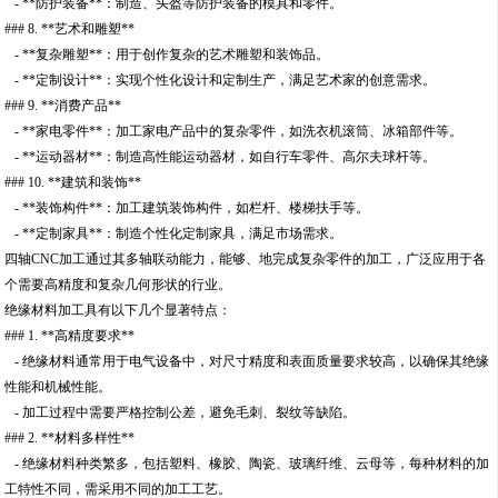
- **防护装备**：制造、头盔等防护装备的模具和零件。
### 8. **艺术和雕塑**
- **复杂雕塑**：用于创作复杂的艺术雕塑和装饰品。
- **定制设计**：实现个性化设计和定制生产，满足艺术家的创意需求。
### 9. **消费产品**
- **家电零件**：加工家电产品中的复杂零件，如洗衣机滚筒、冰箱部件等。
- **运动器材**：制造高性能运动器材，如自行车零件、高尔夫球杆等。
### 10. **建筑和装饰**
- **装饰构件**：加工建筑装饰构件，如栏杆、楼梯扶手等。
- **定制家具**：制造个性化定制家具，满足市场需求。
四轴CNC加工通过其多轴联动能力，能够、地完成复杂零件的加工，广泛应用于各
个需要高精度和复杂几何形状的行业。
绝缘材料加工具有以下几个显著特点：
### 1. **高精度要求**
- 绝缘材料通常用于电气设备中，对尺寸精度和表面质量要求较高，以确保其绝缘
性能和机械性能。
- 加工过程中需要严格控制公差，避免毛刺、裂纹等缺陷。
### 2. **材料多样性**
- 绝缘材料种类繁多，包括塑料、橡胶、陶瓷、玻璃纤维、云母等，每种材料的加
工特性不同，需采用不同的加工工艺。