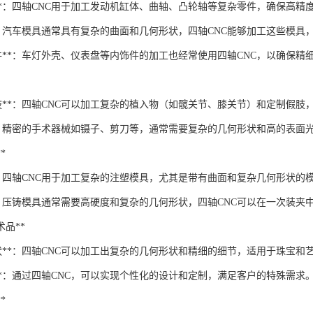
件**：四轴CNC用于加工发动机缸体、曲轴、凸轮轴等复杂零件，确保高精
**：汽车模具通常具有复杂的曲面和几何形状，四轴CNC能够加工这些模具
饰件**：车灯外壳、仪表盘等内饰件的加工也经常使用四轴CNC，以确保精
假肢**：四轴CNC可以加工复杂的植入物（如髋关节、膝关节）和定制假
**：精密的手术器械如镊子、剪刀等，通常需要复杂的几何形状和高的表面
*
**：四轴CNC用于加工复杂的注塑模具，尤其是带有曲面和复杂几何形状
**：压铸模具通常需要高硬度和复杂的几何形状，四轴CNC可以在一次装
艺术品**
形状**：四轴CNC可以加工出复杂的几何形状和精细的细节，适用于珠宝和
**：通过四轴CNC，可以实现个性化的设计和定制，满足客户的特殊需求
*