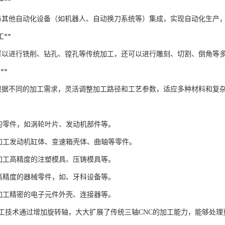
产**
以与其他自动化设备（如机器人、自动换刀系统等）集成，实现自动化生产
工**
仅可以进行铣削、钻孔、镗孔等传统加工，还可以进行雕刻、切割、倒角等
**
以根据不同的加工需求，灵活调整加工路径和工艺参数，适应多种材料和复
复杂的零件，如涡轮叶片、发动机部件等。
*：加工发动机缸体、变速箱壳体、曲轴等零件。
*：加工高精度的注塑模具、压铸模具等。
加工高精度的器械零件，如、牙科设备等。
*：加工精密的电子元件外壳、连接器等。
加工技术通过增加旋转轴，大大扩展了传统三轴CNC的加工能力，能够处