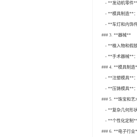
- **发动机零
- **模具制造
- **车灯和内
### 3. **器械**
- **植入物和
- **手术器械
### 4. **模具制造*
- **注塑模具
- **压铸模具
### 5. **珠宝和
- **复杂几何
- **个性化定制
### 6. **电子行业*