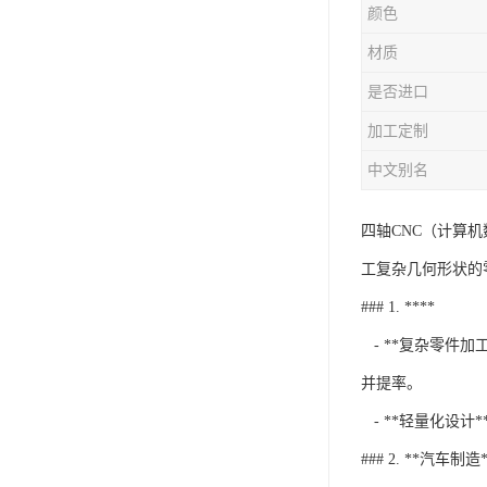
颜色
材质
是否进口
加工定制
中文别名
四轴CNC（计算
工复杂几何形状的
### 1. ****
- **复杂零件
并提率。
- **轻量化设
### 2. **汽车制造*