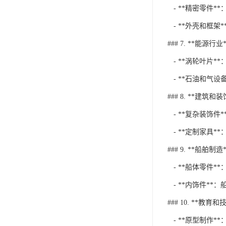
- **精密零件
- **外壳和框
### 7. **能源行业*
- **涡轮叶片
- **石油和气
### 8. **建筑和装
- **复杂装饰
- **定制家具
### 9. **船舶制造*
- **船体零件
- **内饰件*
### 10. **教育
- **原型制作