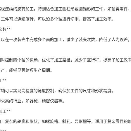
够实现连续的旋转加工，特别适合加工圆柱形或圆锥形的工件，如轴类零件
，工件可以连续旋转，可以沿多个轴进行切削，提高了加工效率。
夹次数**
C可以在一次装夹中完成多个面的加工，减少了装夹次数，降低了人为误差
以同时控制四个轴的运动，优化了加工路径，减少了空行程，提高了加工效
生产，能够显著缩短生产周期。
工**
旋转轴可以实现高精度的角度控制，确保加工件的尺寸和形状精度。
要求高的行业，如器械、精密仪器等。
廓加工**
以加工复杂的轮廓和形状，如螺旋槽、斜孔、异形槽等，适用于复杂零件的