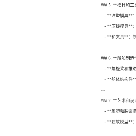
### 5. **模具和
- **注塑模具*
- **压铸模具*
- **和夹具**
---
### 6. **船舶制造*
- **螺旋桨和推
- **船体结构件
---
### 7. **艺术和设
- **雕塑和装饰
- **建筑模型*
---