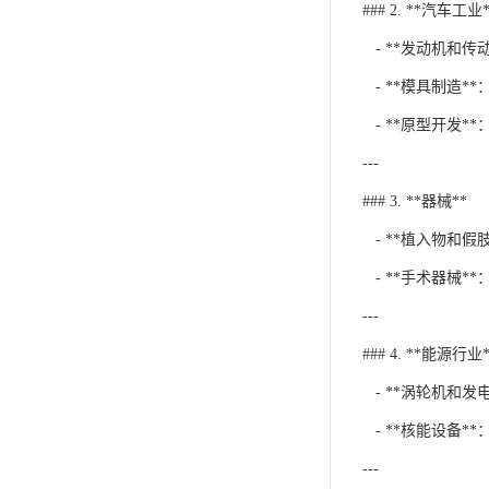
### 2. **汽车工业*
- **发动机和传
- **模具制造*
- **原型开发*
---
### 3. **器械**
- **植入物和
- **手术器械*
---
### 4. **能源行业*
- **涡轮机和
- **核能设备*
---