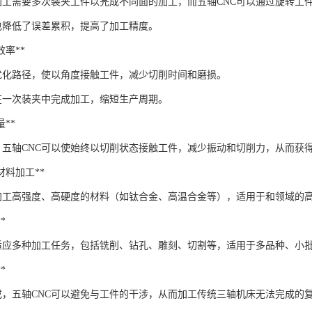
C加工需要多次装夹工件以完成不同面的加工，而五轴CNC可以通过旋转工
也降低了误差累积，提高了加工精度。
工效率**
以优化路径，使以角度接触工件，减少切削时间和磨损。
在一次装夹中完成加工，缩短生产周期。
量**
，五轴CNC可以使始终以切削状态接触工件，减少振动和切削力，从而获
杂材料加工**
以加工高强度、高硬度的材料（如钛合金、高温合金等），适用于和领域的
*
以适应多种加工任务，包括铣削、钻孔、雕刻、切割等，适用于多品种、小
*
或，五轴CNC可以避免与工件的干涉，从而加工传统三轴机床无法完成的