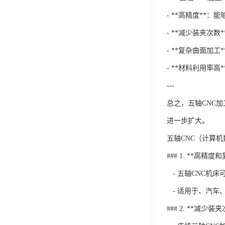
- **高精度**
- **减少装夹次
- **复杂曲面加
- **材料利用率
---
总之，五轴CNC
进一步扩大。
五轴CNC（计算
### 1. **高精
- 五轴CNC机
- 适用于、汽车
### 2. **减少装