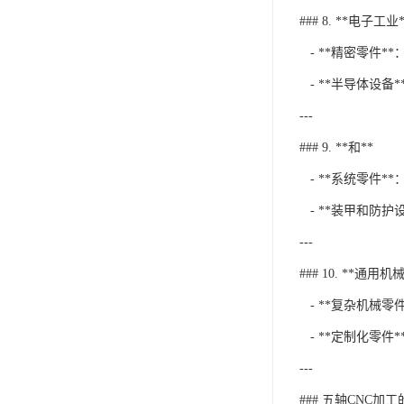
### 8. **电子工业*
- **精密零件
- **半导体设备
---
### 9. **和**
- **系统零件*
- **装甲和防护
---
### 10. **通用机
- **复杂机械零
- **定制化零件
---
### 五轴CNC加