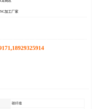
市龙岗区
NC加工厂家
9171,18929325914
碳纤维