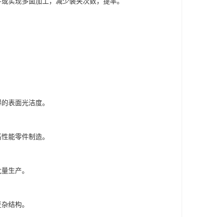
件或实现多面加工，减少装夹次数，提率。
得的表面光洁度。
高性能零件制造。
批量生产。
复杂结构。