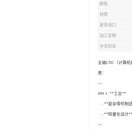
颜色
材质
是否进口
加工定制
中文别名
五轴CNC（计算
景：
---
### 1. **工业**
- **复杂零件
- **轻量化设
---