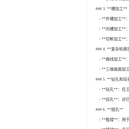
### 3. **槽加工**
- **外槽加工*
- **内槽加工*
- **切断加工*
### 4. **复杂轮
- **曲线加工*
- **三维曲面
### 5. **钻孔和铰
- **钻孔**：
- **铰孔**
### 6. **镗孔**
- **粗镗**：