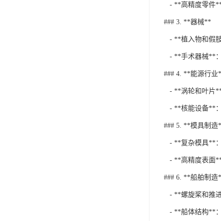
- **高精度零
### 3. **器械**
- **植入物和假
- **手术器械*
### 4. **能源行业*
- **涡轮和叶
- **核能设备*
### 5. **模具制造*
- **复杂模具*
- **高精度表
### 6. **船舶制造*
- **螺旋桨和推
- **船体结构*