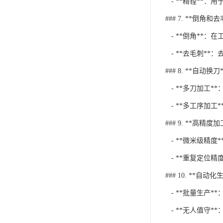
- **精镗**：
### 7. **倒角和
- **倒角**：
- **去毛刺*
### 8. **自动换刀*
- **多刀加工
- **多工序加
### 9. **高精度加
- **微米级精
- **重复定位精
### 10. **自动化
- **批量生产
- **无人值守