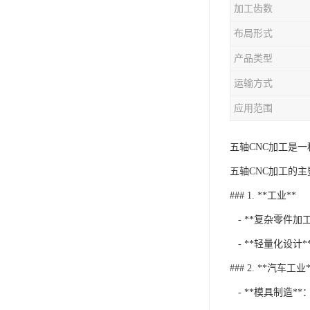
加工齿数
布局形式
产品类型
运输方式
应用范围
五轴CNC加工是
五轴CNC加工的
### 1. **工业**
- **复杂零件
- **轻量化设
### 2. **汽车工业*
- **模具制造*