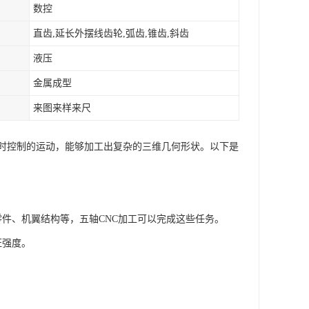
数控
直齿,延长外摆线齿轮,弧齿,锥齿,斜齿
液压
金属成型
来图来样来尺
同时控制的运动，能够加工出复杂的三维几何形状。以下是
零件、机翼结构等，五轴CNC加工可以完成这些任务。
证强度。