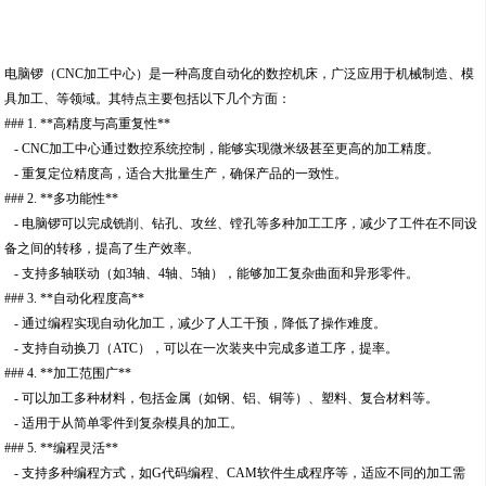
电脑锣（CNC加工中心）是一种高度自动化的数控机床，广泛应用于机械制造、模
具加工、等领域。其特点主要包括以下几个方面：
### 1. **高精度与高重复性**
- CNC加工中心通过数控系统控制，能够实现微米级甚至更高的加工精度。
- 重复定位精度高，适合大批量生产，确保产品的一致性。
### 2. **多功能性**
- 电脑锣可以完成铣削、钻孔、攻丝、镗孔等多种加工工序，减少了工件在不同设
备之间的转移，提高了生产效率。
- 支持多轴联动（如3轴、4轴、5轴），能够加工复杂曲面和异形零件。
### 3. **自动化程度高**
- 通过编程实现自动化加工，减少了人工干预，降低了操作难度。
- 支持自动换刀（ATC），可以在一次装夹中完成多道工序，提率。
### 4. **加工范围广**
- 可以加工多种材料，包括金属（如钢、铝、铜等）、塑料、复合材料等。
- 适用于从简单零件到复杂模具的加工。
### 5. **编程灵活**
- 支持多种编程方式，如G代码编程、CAM软件生成程序等，适应不同的加工需