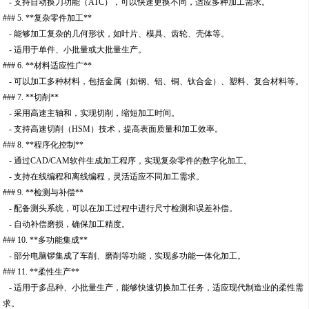
- 支持自动换刀功能（ATC），可以快速更换不同，适应多种加工需求。
### 5. **复杂零件加工**
- 能够加工复杂的几何形状，如叶片、模具、齿轮、壳体等。
- 适用于单件、小批量或大批量生产。
### 6. **材料适应性广**
- 可以加工多种材料，包括金属（如钢、铝、铜、钛合金）、塑料、复合材料等。
### 7. **切削**
- 采用高速主轴和，实现切削，缩短加工时间。
- 支持高速切削（HSM）技术，提高表面质量和加工效率。
### 8. **程序化控制**
- 通过CAD/CAM软件生成加工程序，实现复杂零件的数字化加工。
- 支持在线编程和离线编程，灵活适应不同加工需求。
### 9. **检测与补偿**
- 配备测头系统，可以在加工过程中进行尺寸检测和误差补偿。
- 自动补偿磨损，确保加工精度。
### 10. **多功能集成**
- 部分电脑锣集成了车削、磨削等功能，实现多功能一体化加工。
### 11. **柔性生产**
- 适用于多品种、小批量生产，能够快速切换加工任务，适应现代制造业的柔性需
求。