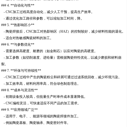
### 4. **自动化与性**
- CNC加工过程高度自动化，减少人工干预，提高生产效率。
- 通过优化加工路径和参数，可以缩短加工时间，降。
### 5. **热影响区小**
- 陶瓷焊接后，CNC加工对热影响区（HAZ）的控制较好，减少材料性能的退化。
- 适合对热敏感陶瓷材料的加工。
### 6. **与参数优化**
- 需要选择高硬度、耐磨的（如金刚石）以应对陶瓷的高硬度。
- 加工参数（如切削速度、进给量）需根据陶瓷特性优化，以减少磨损和材料崩
裂。
### 7. **环保与可持续性**
- CNC加工过程中产生的陶瓷粉尘和碎屑可通过过滤系统回收，减少环境污染。
- 加工效率高，材料利用率高，符合绿色制造理念。
### 8. **成本与灵活性**
- 初期设备投入较高，但批量生产时单件成本显著降低。
- CNC编程灵活，可快速适应不同产品的加工需求。
### 9. **应用领域广泛**
- 适用于、电子、、能源等领域的陶瓷焊接件加工。
- 例如陶瓷基板、陶瓷轴承、陶瓷密封件等。