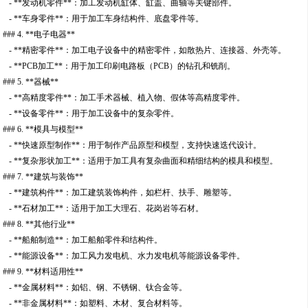
- **发动机零件**：加工发动机缸体、缸盖、曲轴等关键部件。
- **车身零件**：用于加工车身结构件、底盘零件等。
### 4. **电子电器**
- **精密零件**：加工电子设备中的精密零件，如散热片、连接器、外壳等。
- **PCB加工**：用于加工印刷电路板（PCB）的钻孔和铣削。
### 5. **器械**
- **高精度零件**：加工手术器械、植入物、假体等高精度零件。
- **设备零件**：用于加工设备中的复杂零件。
### 6. **模具与模型**
- **快速原型制作**：用于制作产品原型和模型，支持快速迭代设计。
- **复杂形状加工**：适用于加工具有复杂曲面和精细结构的模具和模型。
### 7. **建筑与装饰**
- **建筑构件**：加工建筑装饰构件，如栏杆、扶手、雕塑等。
- **石材加工**：适用于加工大理石、花岗岩等石材。
### 8. **其他行业**
- **船舶制造**：加工船舶零件和结构件。
- **能源设备**：加工风力发电机、水力发电机等能源设备零件。
### 9. **材料适用性**
- **金属材料**：如铝、钢、不锈钢、钛合金等。
- **非金属材料**：如塑料、木材、复合材料等。