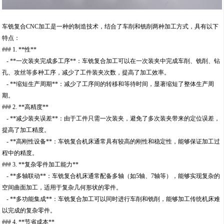
车铣复合CNC加工是一种的制造技术，结合了车削和铣削两种加工方式，具有以下
特点：
### 1. **性**
- **一次装夹完成多工序**：车铣复合加工可以在一次装夹中完成车削、铣削、钻
孔、攻丝等多种工序，减少了工件装夹次数，提高了加工效率。
- **缩短生产周期**：减少了工序间的转移和等待时间，显著缩短了整体生产周
期。
### 2. **高精度**
- **减少装夹误差**：由于工件只需一次装夹，避免了多次装夹带来的定位误差，
提高了加工精度。
- **高刚性设备**：车铣复合机床通常具有较高的刚性和稳定性，能够保证加工过
程中的精度。
### 3. **复杂零件加工能力**
- **多轴联动**：车铣复合机床通常配备多轴（如5轴、7轴等），能够实现复杂的
空间曲面加工，适用于复杂几何形状的零件。
- **多功能集成**：车铣复合加工可以同时进行车削和铣削，能够加工传统机床难
以完成的复杂零件。
### 4. **节省成本**