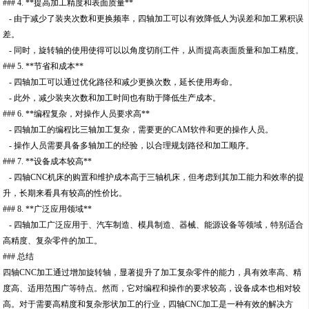
### 4. **提高加工精度和表面质量**
- 由于减少了装夹次数和更换频率，四轴加工可以有效降低人为误差和加工累积误
差。
- 同时，旋转轴的使用使得可以以角度切削工件，从而提高表面质量和加工精度。
### 5. **节省和成本**
- 四轴加工可以通过优化路径和减少更换次数，延长使用寿命。
- 此外，减少装夹次数和加工时间也有助于降低生产成本。
### 6. **编程复杂，对操作人员要求高**
- 四轴加工的编程比三轴加工复杂，需要更的CAM软件和更的操作人员。
- 操作人员需要具备多轴加工的经验，以合理规划路径和加工顺序。
### 7. **设备成本较高**
- 四轴CNC机床的购置和维护成本高于三轴机床，但考虑到其加工能力和效率的提
升，长期来看具有较高的性价比。
### 8. **广泛应用领域**
- 四轴加工广泛应用于、汽车制造、模具制造、器械、能源设备等领域，特别适合
高精度、复杂零件的加工。
### 总结
四轴CNC加工通过增加旋转轴，显著提升了加工复杂零件的能力，具有效率高、精
度高、适用范围广等特点。然而，它对编程和操作的要求较高，设备成本也相对较
高。对于需要高精度和复杂形状加工的行业，四轴CNC加工是一种有效的解决方