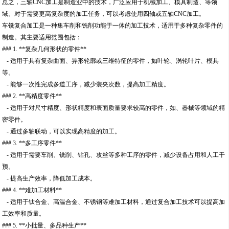
总之，三轴CNC加工是制造业中的技术，广泛应用于机械加工、模具制造、等领
域。对于需要更高复杂度的加工任务，可以考虑使用四轴或五轴CNC加工。
车铣复合加工是一种集车削和铣削功能于一体的加工技术，适用于多种复杂零件的
制造。其主要适用范围包括：
### 1. **复杂几何形状的零件**
- 适用于具有复杂曲面、异形轮廓或三维特征的零件，如叶轮、涡轮叶片、模具
等。
- 能够一次性完成多道工序，减少装夹次数，提高加工精度。
### 2. **高精度零件**
- 适用于对尺寸精度、形状精度和表面质量要求较高的零件，如、器械等领域的精
密零件。
- 通过多轴联动，可以实现高精度的加工。
### 3. **多工序零件**
- 适用于需要车削、铣削、钻孔、攻丝等多种工序的零件，减少设备占用和人工干
预。
- 提高生产效率，降低加工成本。
### 4. **难加工材料**
- 适用于钛合金、高温合金、不锈钢等难加工材料，通过复合加工技术可以提高加
工效率和质量。
### 5. **小批量、多品种生产**