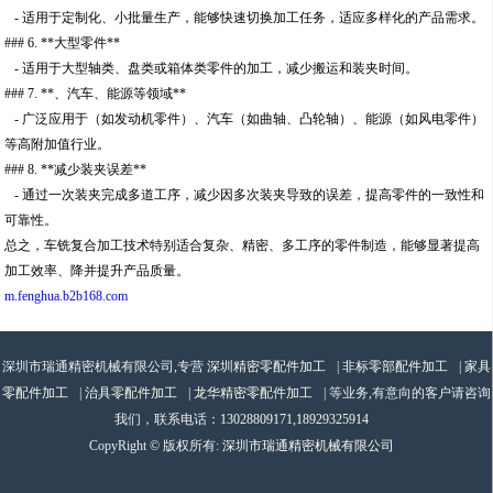
- 适用于定制化、小批量生产，能够快速切换加工任务，适应多样化的产品需求。
### 6. **大型零件**
- 适用于大型轴类、盘类或箱体类零件的加工，减少搬运和装夹时间。
### 7. **、汽车、能源等领域**
- 广泛应用于（如发动机零件）、汽车（如曲轴、凸轮轴）、能源（如风电零件）
等高附加值行业。
### 8. **减少装夹误差**
- 通过一次装夹完成多道工序，减少因多次装夹导致的误差，提高零件的一致性和
可靠性。
总之，车铣复合加工技术特别适合复杂、精密、多工序的零件制造，能够显著提高
加工效率、降并提升产品质量。
m.fenghua.b2b168.com
深圳市瑞通精密机械有限公司,专营
深圳精密零配件加工
|
非标零部配件加工
|
家具
零配件加工
|
治具零配件加工
|
龙华精密零配件加工
| 等业务,有意向的客户请咨询
我们，联系电话：
13028809171,18929325914
CopyRight © 版权所有:
深圳市瑞通精密机械有限公司