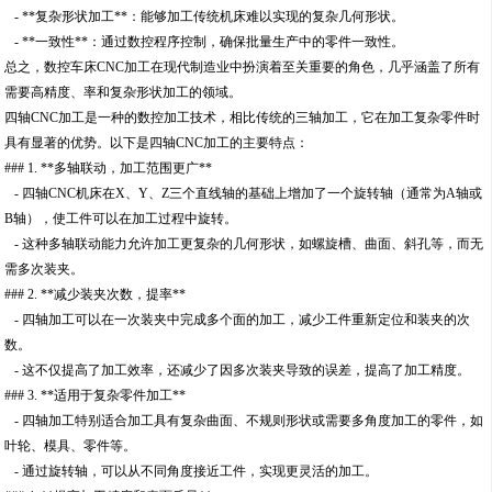
- **复杂形状加工**：能够加工传统机床难以实现的复杂几何形状。
- **一致性**：通过数控程序控制，确保批量生产中的零件一致性。
总之，数控车床CNC加工在现代制造业中扮演着至关重要的角色，几乎涵盖了所有
需要高精度、率和复杂形状加工的领域。
四轴CNC加工是一种的数控加工技术，相比传统的三轴加工，它在加工复杂零件时
具有显著的优势。以下是四轴CNC加工的主要特点：
### 1. **多轴联动，加工范围更广**
- 四轴CNC机床在X、Y、Z三个直线轴的基础上增加了一个旋转轴（通常为A轴或
B轴），使工件可以在加工过程中旋转。
- 这种多轴联动能力允许加工更复杂的几何形状，如螺旋槽、曲面、斜孔等，而无
需多次装夹。
### 2. **减少装夹次数，提率**
- 四轴加工可以在一次装夹中完成多个面的加工，减少工件重新定位和装夹的次
数。
- 这不仅提高了加工效率，还减少了因多次装夹导致的误差，提高了加工精度。
### 3. **适用于复杂零件加工**
- 四轴加工特别适合加工具有复杂曲面、不规则形状或需要多角度加工的零件，如
叶轮、模具、零件等。
- 通过旋转轴，可以从不同角度接近工件，实现更灵活的加工。