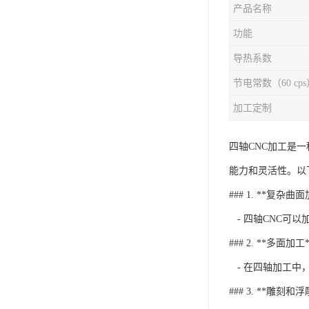
产品名称
功能
导热系数
节电常数（60 cps
加工定制
四轴CNC加工是
能力和灵活性。以
### 1. **复杂曲
- 四轴CNC可
### 2. **多面加工*
- 在四轴加工中
### 3. **雕刻和浮