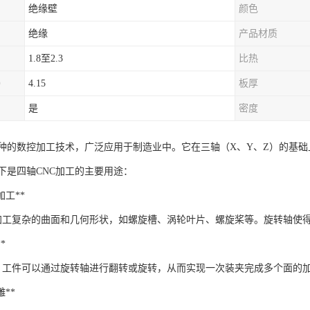
绝缘壁
颜色
绝缘
产品材质
1.8至2.3
比热
）
4.15
板厚
是
密度
一种的数控加工技术，广泛应用于制造业中。它在三轴（X、Y、Z）的基
下是四轴CNC加工的主要用途：
面加工**
以加工复杂的曲面和几何形状，如螺旋槽、涡轮叶片、螺旋桨等。旋转轴使
*
，工件可以通过旋转轴进行翻转或旋转，从而实现一次装夹完成多个面的
雕**