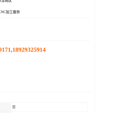
市龙岗区
CNC加工服务
9171,18929325914
否