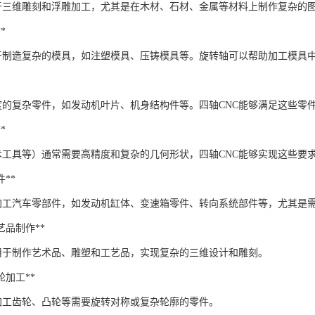
用于三维雕刻和浮雕加工，尤其是在木材、石材、金属等材料上制作复杂的
*
用于制造复杂的模具，如注塑模具、压铸模具等。旋转轴可以帮助加工模具
度的复杂零件，如发动机叶片、机身结构件等。四轴CNC能够满足这些零
*
术工具等）通常需要高精度和复杂的几何形状，四轴CNC能够实现这些要
件**
于加工汽车零部件，如发动机缸体、变速箱零件、转向系统部件等，尤其是
工艺品制作**
以用于制作艺术品、雕塑和工艺品，实现复杂的三维设计和雕刻。
凸轮加工**
够加工齿轮、凸轮等需要旋转对称或复杂轮廓的零件。