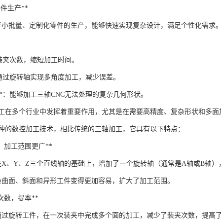
化零件生产**
用于小批量、定制化零件的生产，能够快速实现复杂设计，满足个性化需求
减少装夹次数，缩短加工时间。
*：通过旋转轴实现多角度加工，减少误差。
围**：能够加工三轴CNC无法处理的复杂几何形状。
加工在多个行业中发挥着重要作用，尤其是在需要高精度、复杂形状和多面
一种的数控加工技术，相比传统的三轴加工，它具有以下特点：
联动，加工范围更广**
床在X、Y、Z三个直线轴的基础上，增加了一个旋转轴（通常是A轴或B轴
杂曲面、斜面和异形工件变得更加容易，扩大了加工范围。
装夹次数，提率**
通过旋转工件，在一次装夹中完成多个面的加工，减少了装夹次数，提高