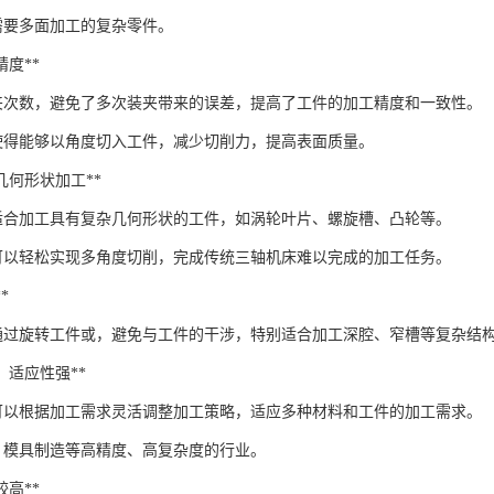
需要多面加工的复杂零件。
工精度**
夹次数，避免了多次装夹带来的误差，提高了工件的加工精度和一致性。
使得能够以角度切入工件，减少切削力，提高表面质量。
复杂几何形状加工**
适合加工具有复杂几何形状的工件，如涡轮叶片、螺旋槽、凸轮等。
可以轻松实现多角度切削，完成传统三轴机床难以完成的加工任务。
*
通过旋转工件或，避免与工件的干涉，特别适合加工深腔、窄槽等复杂结
性高，适应性强**
床可以根据加工需求灵活调整加工策略，适应多种材料和工件的加工需求。
、模具制造等高精度、高复杂度的行业。
对较高**