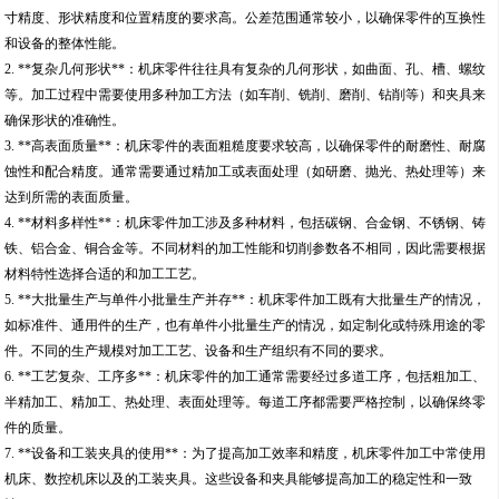
寸精度、形状精度和位置精度的要求高。公差范围通常较小，以确保零件的互换性
和设备的整体性能。
2. **复杂几何形状**：机床零件往往具有复杂的几何形状，如曲面、孔、槽、螺纹
等。加工过程中需要使用多种加工方法（如车削、铣削、磨削、钻削等）和夹具来
确保形状的准确性。
3. **高表面质量**：机床零件的表面粗糙度要求较高，以确保零件的耐磨性、耐腐
蚀性和配合精度。通常需要通过精加工或表面处理（如研磨、抛光、热处理等）来
达到所需的表面质量。
4. **材料多样性**：机床零件加工涉及多种材料，包括碳钢、合金钢、不锈钢、铸
铁、铝合金、铜合金等。不同材料的加工性能和切削参数各不相同，因此需要根据
材料特性选择合适的和加工工艺。
5. **大批量生产与单件小批量生产并存**：机床零件加工既有大批量生产的情况，
如标准件、通用件的生产，也有单件小批量生产的情况，如定制化或特殊用途的零
件。不同的生产规模对加工工艺、设备和生产组织有不同的要求。
6. **工艺复杂、工序多**：机床零件的加工通常需要经过多道工序，包括粗加工、
半精加工、精加工、热处理、表面处理等。每道工序都需要严格控制，以确保终零
件的质量。
7. **设备和工装夹具的使用**：为了提高加工效率和精度，机床零件加工中常使用
机床、数控机床以及的工装夹具。这些设备和夹具能够提高加工的稳定性和一致