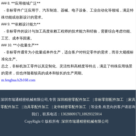
### 8. **应用领域广泛**
- 非标零件广泛应用于、汽车制造、器械、电子设备、工业自动化等领域，满足特
殊功能或创新设计的需求。
### 9. **依赖设计能力**
- 非标零件的设计与加工高度依赖工程师的技术能力和经验，需要综合考虑功能、
工艺、成本等因素。
### 10. **小批量生产**
- 非标零件通常为小批量或单件生产，适合客户对特定零件的需求，而非大规模标
准化生产。
总之，非标机加工零件以其定制化、灵活性和高精度等特点，满足了特殊应用场景
的需求，但也伴随着较高的成本和较长的生产周期。
m.fenghua.b2b168.com
深圳市瑞通精密机械有限公司,专营
深圳精密零配件加工
|
非标零部配件加工
|
家具
零配件加工
|
治具零配件加工
|
龙华精密零配件加工
| 等业务,有意向的客户请咨询
我们，联系电话：
13028809171,18929325914
CopyRight © 版权所有:
深圳市瑞通精密机械有限公司