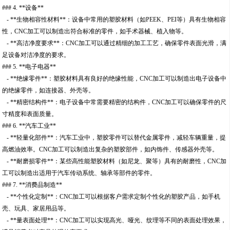
### 4. **设备**
- **生物相容性材料**：设备中常用的塑胶材料（如PEEK、PEI等）具有生物相容
性，CNC加工可以制造出符合标准的零件，如手术器械、植入物等。
- **高洁净度要求**：CNC加工可以通过精细的加工工艺，确保零件表面光滑，满
足设备对洁净度的要求。
### 5. **电子电器**
- **绝缘零件**：塑胶材料具有良好的绝缘性能，CNC加工可以制造出电子设备中
的绝缘零件，如连接器、外壳等。
- **精密结构件**：电子设备中常需要精密的结构件，CNC加工可以确保零件的尺
寸精度和表面质量。
### 6. **汽车工业**
- **轻量化部件**：汽车工业中，塑胶零件可以替代金属零件，减轻车辆重量，提
高燃油效率。CNC加工可以制造出复杂的塑胶部件，如内饰件、传感器外壳等。
- **耐磨损零件**：某些高性能塑胶材料（如尼龙、聚等）具有的耐磨性，CNC加
工可以制造出适用于汽车传动系统、轴承等部件的零件。
### 7. **消费品制造**
- **个性化定制**：CNC加工可以根据客户需求定制个性化的塑胶产品，如手机
壳、玩具、家居用品等。
- **量表面处理**：CNC加工可以实现高光、哑光、纹理等不同的表面处理效果，