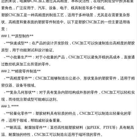
总的来说，电脑锣CNC加工通过其高精度、率和灵活性，在现代制造业中扮演着重
要角色，广泛应用于、汽车、设备、电子、模具制造等多个领域。
塑胶CNC加工是一种高精度的制造工艺，适用于多种场景，尤其是在需要复杂形
状、高精度和量表面的塑胶零件制造中。以下是塑胶CNC加工的一些主要适用场
景：
### 1. **原型制作**
- **快速成型**：在产品的设计开发阶段，CNC加工可以快速制造出高精度的塑胶
原型，用于功能测试和设计验证。
- **小批量生产**：对于小批量的产品，CNC加工可以避免开模的高成本，直接通
过数控机床加工出所需的零件。
### 2. **精密零件制造**
- **高精度零件**：CNC加工能够制造出公差小、形状复杂的塑胶零件，适用于精
密仪器、设备等领域。
- **复杂几何形状**：对于具有复杂内部结构或外形的零件，CNC加工可以轻松实
现，而传统注塑成型可能难以达到。
### 3. ****
- **轻量化零件**：塑胶材料具有轻质的特点，CNC加工可以制造出轻量化的零
件，适用于领域，帮助减轻设备重量。
- **耐高温、耐腐蚀零件**：某些高性能塑胶材料（如PEEK、PTFE等）具有耐高
温、耐腐蚀的特性，CNC加工可以制造出适用于端环境的零件。