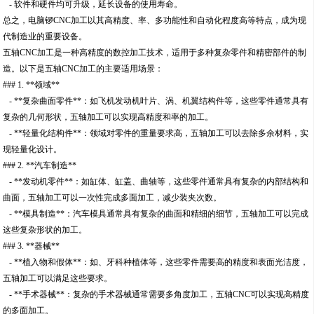
- 软件和硬件均可升级，延长设备的使用寿命。
总之，电脑锣CNC加工以其高精度、率、多功能性和自动化程度高等特点，成为现
代制造业的重要设备。
五轴CNC加工是一种高精度的数控加工技术，适用于多种复杂零件和精密部件的制
造。以下是五轴CNC加工的主要适用场景：
### 1. **领域**
- **复杂曲面零件**：如飞机发动机叶片、涡、机翼结构件等，这些零件通常具有
复杂的几何形状，五轴加工可以实现高精度和率的加工。
- **轻量化结构件**：领域对零件的重量要求高，五轴加工可以去除多余材料，实
现轻量化设计。
### 2. **汽车制造**
- **发动机零件**：如缸体、缸盖、曲轴等，这些零件通常具有复杂的内部结构和
曲面，五轴加工可以一次性完成多面加工，减少装夹次数。
- **模具制造**：汽车模具通常具有复杂的曲面和精细的细节，五轴加工可以完成
这些复杂形状的加工。
### 3. **器械**
- **植入物和假体**：如、牙科种植体等，这些零件需要高的精度和表面光洁度，
五轴加工可以满足这些要求。
- **手术器械**：复杂的手术器械通常需要多角度加工，五轴CNC可以实现高精度
的多面加工。