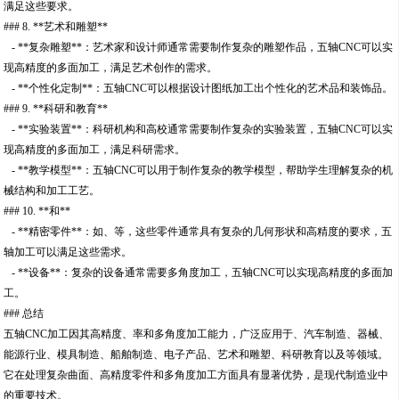
满足这些要求。
### 8. **艺术和雕塑**
- **复杂雕塑**：艺术家和设计师通常需要制作复杂的雕塑作品，五轴CNC可以实
现高精度的多面加工，满足艺术创作的需求。
- **个性化定制**：五轴CNC可以根据设计图纸加工出个性化的艺术品和装饰品。
### 9. **科研和教育**
- **实验装置**：科研机构和高校通常需要制作复杂的实验装置，五轴CNC可以实
现高精度的多面加工，满足科研需求。
- **教学模型**：五轴CNC可以用于制作复杂的教学模型，帮助学生理解复杂的机
械结构和加工工艺。
### 10. **和**
- **精密零件**：如、等，这些零件通常具有复杂的几何形状和高精度的要求，五
轴加工可以满足这些需求。
- **设备**：复杂的设备通常需要多角度加工，五轴CNC可以实现高精度的多面加
工。
### 总结
五轴CNC加工因其高精度、率和多角度加工能力，广泛应用于、汽车制造、器械、
能源行业、模具制造、船舶制造、电子产品、艺术和雕塑、科研教育以及等领域。
它在处理复杂曲面、高精度零件和多角度加工方面具有显著优势，是现代制造业中
的重要技术。