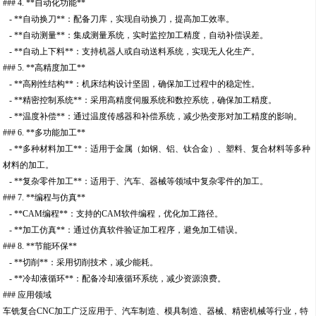
### 4. **自动化功能**
- **自动换刀**：配备刀库，实现自动换刀，提高加工效率。
- **自动测量**：集成测量系统，实时监控加工精度，自动补偿误差。
- **自动上下料**：支持机器人或自动送料系统，实现无人化生产。
### 5. **高精度加工**
- **高刚性结构**：机床结构设计坚固，确保加工过程中的稳定性。
- **精密控制系统**：采用高精度伺服系统和数控系统，确保加工精度。
- **温度补偿**：通过温度传感器和补偿系统，减少热变形对加工精度的影响。
### 6. **多功能加工**
- **多种材料加工**：适用于金属（如钢、铝、钛合金）、塑料、复合材料等多种
材料的加工。
- **复杂零件加工**：适用于、汽车、器械等领域中复杂零件的加工。
### 7. **编程与仿真**
- **CAM编程**：支持的CAM软件编程，优化加工路径。
- **加工仿真**：通过仿真软件验证加工程序，避免加工错误。
### 8. **节能环保**
- **切削**：采用切削技术，减少能耗。
- **冷却液循环**：配备冷却液循环系统，减少资源浪费。
### 应用领域
车铣复合CNC加工广泛应用于、汽车制造、模具制造、器械、精密机械等行业，特