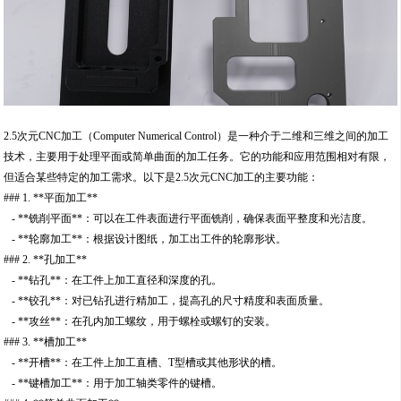
2.5次元CNC加工（Computer Numerical Control）是一种介于二维和三维之间的加工
技术，主要用于处理平面或简单曲面的加工任务。它的功能和应用范围相对有限，
但适合某些特定的加工需求。以下是2.5次元CNC加工的主要功能：
### 1. **平面加工**
- **铣削平面**：可以在工件表面进行平面铣削，确保表面平整度和光洁度。
- **轮廓加工**：根据设计图纸，加工出工件的轮廓形状。
### 2. **孔加工**
- **钻孔**：在工件上加工直径和深度的孔。
- **铰孔**：对已钻孔进行精加工，提高孔的尺寸精度和表面质量。
- **攻丝**：在孔内加工螺纹，用于螺栓或螺钉的安装。
### 3. **槽加工**
- **开槽**：在工件上加工直槽、T型槽或其他形状的槽。
- **键槽加工**：用于加工轴类零件的键槽。