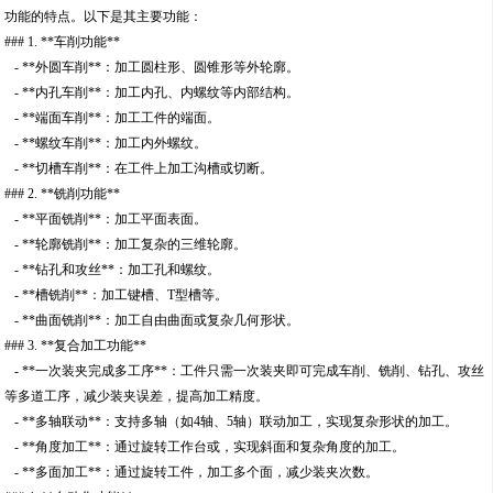
功能的特点。以下是其主要功能：
### 1. **车削功能**
- **外圆车削**：加工圆柱形、圆锥形等外轮廓。
- **内孔车削**：加工内孔、内螺纹等内部结构。
- **端面车削**：加工工件的端面。
- **螺纹车削**：加工内外螺纹。
- **切槽车削**：在工件上加工沟槽或切断。
### 2. **铣削功能**
- **平面铣削**：加工平面表面。
- **轮廓铣削**：加工复杂的三维轮廓。
- **钻孔和攻丝**：加工孔和螺纹。
- **槽铣削**：加工键槽、T型槽等。
- **曲面铣削**：加工自由曲面或复杂几何形状。
### 3. **复合加工功能**
- **一次装夹完成多工序**：工件只需一次装夹即可完成车削、铣削、钻孔、攻丝
等多道工序，减少装夹误差，提高加工精度。
- **多轴联动**：支持多轴（如4轴、5轴）联动加工，实现复杂形状的加工。
- **角度加工**：通过旋转工作台或，实现斜面和复杂角度的加工。
- **多面加工**：通过旋转工件，加工多个面，减少装夹次数。