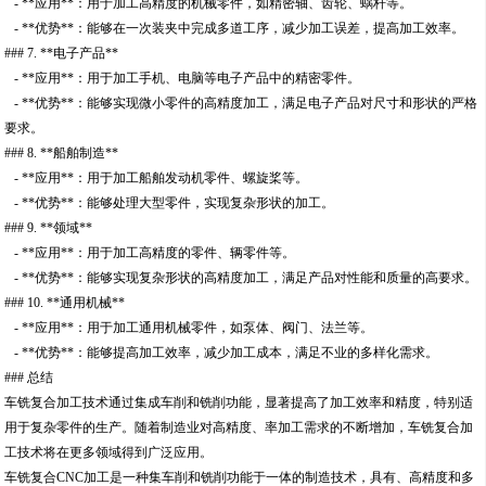
- **应用**：用于加工高精度的机械零件，如精密轴、齿轮、蜗杆等。
- **优势**：能够在一次装夹中完成多道工序，减少加工误差，提高加工效率。
### 7. **电子产品**
- **应用**：用于加工手机、电脑等电子产品中的精密零件。
- **优势**：能够实现微小零件的高精度加工，满足电子产品对尺寸和形状的严格
要求。
### 8. **船舶制造**
- **应用**：用于加工船舶发动机零件、螺旋桨等。
- **优势**：能够处理大型零件，实现复杂形状的加工。
### 9. **领域**
- **应用**：用于加工高精度的零件、辆零件等。
- **优势**：能够实现复杂形状的高精度加工，满足产品对性能和质量的高要求。
### 10. **通用机械**
- **应用**：用于加工通用机械零件，如泵体、阀门、法兰等。
- **优势**：能够提高加工效率，减少加工成本，满足不业的多样化需求。
### 总结
车铣复合加工技术通过集成车削和铣削功能，显著提高了加工效率和精度，特别适
用于复杂零件的生产。随着制造业对高精度、率加工需求的不断增加，车铣复合加
工技术将在更多领域得到广泛应用。
车铣复合CNC加工是一种集车削和铣削功能于一体的制造技术，具有、高精度和多