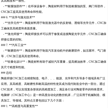
其高精度和一致性。
- **耐腐蚀部件**：在环保设备中，陶瓷材料用于制造耐腐蚀的泵、阀门等部件，
CNC加工提高其使用寿命和性能。
### 6. **光学与激光技术**
- **光学元件**：陶瓷材料用于制造激光器中的反射镜、透镜等光学元件，CNC加
工确保其高精度和表面质量。
- **激光焊接**：陶瓷焊接技术可以用于修复或连接陶瓷光学元件，CNC加工确保
焊接位置的控制。
### 7. **汽车工业**
- **耐磨部件**：陶瓷材料用于制造汽车发动机中的耐磨部件，如活塞环、气门座
等，CNC加工提高其使用寿命。
- **轻量化设计**：陶瓷材料有助于减轻汽车重量，提高燃油效率，CNC加工确保
其尺寸精度和性能。
### 总结
陶瓷焊接CNC加工在精密制造、电子、、、能源、光学和汽车等多个领域具有广泛
应用。其高精度、高耐磨性和耐高温的特性使其成为现代制造业中的一部分。通过
CNC技术，可以实现复杂形状的高精度加工，满足各行业对陶瓷零件的特殊需求。
电脑锣（CNC加工中心）是一种高度自动化的数控机床，广泛应用于机械制造、模
具加工、等领域。其特点主要包括以下几个方面：
### 1. **高精度与高重复性**