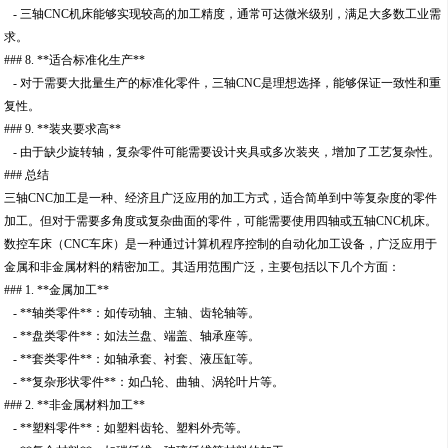
- 三轴CNC机床能够实现较高的加工精度，通常可达微米级别，满足大多数工业需
求。
### 8. **适合标准化生产**
- 对于需要大批量生产的标准化零件，三轴CNC是理想选择，能够保证一致性和重
复性。
### 9. **装夹要求高**
- 由于缺少旋转轴，复杂零件可能需要设计夹具或多次装夹，增加了工艺复杂性。
### 总结
三轴CNC加工是一种、经济且广泛应用的加工方式，适合简单到中等复杂度的零件
加工。但对于需要多角度或复杂曲面的零件，可能需要使用四轴或五轴CNC机床。
数控车床（CNC车床）是一种通过计算机程序控制的自动化加工设备，广泛应用于
金属和非金属材料的精密加工。其适用范围广泛，主要包括以下几个方面：
### 1. **金属加工**
- **轴类零件**：如传动轴、主轴、齿轮轴等。
- **盘类零件**：如法兰盘、端盖、轴承座等。
- **套类零件**：如轴承套、衬套、液压缸等。
- **复杂形状零件**：如凸轮、曲轴、涡轮叶片等。
### 2. **非金属材料加工**
- **塑料零件**：如塑料齿轮、塑料外壳等。