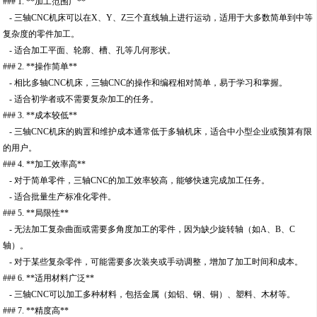
### 1. **加工范围广**
- 三轴CNC机床可以在X、Y、Z三个直线轴上进行运动，适用于大多数简单到中等
复杂度的零件加工。
- 适合加工平面、轮廓、槽、孔等几何形状。
### 2. **操作简单**
- 相比多轴CNC机床，三轴CNC的操作和编程相对简单，易于学习和掌握。
- 适合初学者或不需要复杂加工的任务。
### 3. **成本较低**
- 三轴CNC机床的购置和维护成本通常低于多轴机床，适合中小型企业或预算有限
的用户。
### 4. **加工效率高**
- 对于简单零件，三轴CNC的加工效率较高，能够快速完成加工任务。
- 适合批量生产标准化零件。
### 5. **局限性**
- 无法加工复杂曲面或需要多角度加工的零件，因为缺少旋转轴（如A、B、C
轴）。
- 对于某些复杂零件，可能需要多次装夹或手动调整，增加了加工时间和成本。
### 6. **适用材料广泛**
- 三轴CNC可以加工多种材料，包括金属（如铝、钢、铜）、塑料、木材等。
### 7. **精度高**