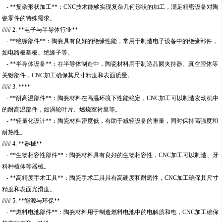
- **复杂形状加工**：CNC技术能够实现复杂几何形状的加工，满足精密设备对陶
瓷零件的特殊需求。
### 2. **电子与半导体行业**
- **绝缘部件**：陶瓷具有良好的绝缘性能，常用于制造电子设备中的绝缘部件，
如电路板基板、绝缘子等。
- **半导体设备**：在半导体制造中，陶瓷材料用于制造晶圆夹持器、真空腔体等
关键部件，CNC加工确保其尺寸精度和表面质量。
### 3. ****
- **耐高温部件**：陶瓷材料在高温环境下性能稳定，CNC加工可以制造发动机中
的耐高温部件，如涡轮叶片、燃烧室衬里等。
- **轻量化设计**：陶瓷材料密度低，有助于减轻设备的重量，同时保持高强度和
耐热性。
### 4. **器械**
- **生物相容性部件**：陶瓷材料具有良好的生物相容性，CNC加工可以制造、牙
科种植体等器械。
- **高精度手术工具**：陶瓷手术工具具有高硬度和耐磨性，CNC加工确保其尺寸
精度和表面光滑度。
### 5. **能源与环保**
- **燃料电池部件**：陶瓷材料用于制造燃料电池中的电解质和电，CNC加工确保