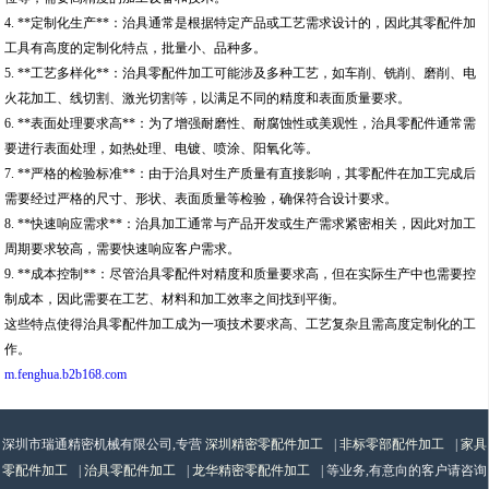
4. **定制化生产**：治具通常是根据特定产品或工艺需求设计的，因此其零配件加
工具有高度的定制化特点，批量小、品种多。
5. **工艺多样化**：治具零配件加工可能涉及多种工艺，如车削、铣削、磨削、电
火花加工、线切割、激光切割等，以满足不同的精度和表面质量要求。
6. **表面处理要求高**：为了增强耐磨性、耐腐蚀性或美观性，治具零配件通常需
要进行表面处理，如热处理、电镀、喷涂、阳氧化等。
7. **严格的检验标准**：由于治具对生产质量有直接影响，其零配件在加工完成后
需要经过严格的尺寸、形状、表面质量等检验，确保符合设计要求。
8. **快速响应需求**：治具加工通常与产品开发或生产需求紧密相关，因此对加工
周期要求较高，需要快速响应客户需求。
9. **成本控制**：尽管治具零配件对精度和质量要求高，但在实际生产中也需要控
制成本，因此需要在工艺、材料和加工效率之间找到平衡。
这些特点使得治具零配件加工成为一项技术要求高、工艺复杂且需高度定制化的工
作。
m.fenghua.b2b168.com
深圳市瑞通精密机械有限公司,专营
深圳精密零配件加工
|
非标零部配件加工
|
家具
零配件加工
|
治具零配件加工
|
龙华精密零配件加工
| 等业务,有意向的客户请咨询