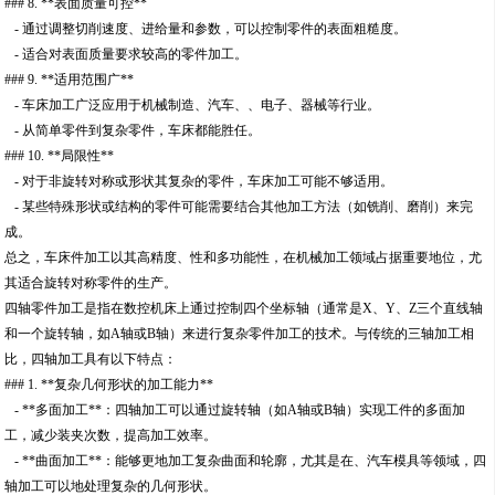
### 8. **表面质量可控**
- 通过调整切削速度、进给量和参数，可以控制零件的表面粗糙度。
- 适合对表面质量要求较高的零件加工。
### 9. **适用范围广**
- 车床加工广泛应用于机械制造、汽车、、电子、器械等行业。
- 从简单零件到复杂零件，车床都能胜任。
### 10. **局限性**
- 对于非旋转对称或形状其复杂的零件，车床加工可能不够适用。
- 某些特殊形状或结构的零件可能需要结合其他加工方法（如铣削、磨削）来完
成。
总之，车床件加工以其高精度、性和多功能性，在机械加工领域占据重要地位，尤
其适合旋转对称零件的生产。
四轴零件加工是指在数控机床上通过控制四个坐标轴（通常是X、Y、Z三个直线轴
和一个旋转轴，如A轴或B轴）来进行复杂零件加工的技术。与传统的三轴加工相
比，四轴加工具有以下特点：
### 1. **复杂几何形状的加工能力**
- **多面加工**：四轴加工可以通过旋转轴（如A轴或B轴）实现工件的多面加
工，减少装夹次数，提高加工效率。
- **曲面加工**：能够更地加工复杂曲面和轮廓，尤其是在、汽车模具等领域，四
轴加工可以地处理复杂的几何形状。