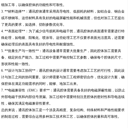
细加工等，以确保腔体的功能性和可靠性。
3. **材料选择**：通讯腔体通常采用高导电性、低损耗的材料，如铝合金、铜合金
或不锈钢等。这些材料具有良好的电磁屏蔽性能和机械强度，但也对加工工艺提出
了更高的要求，如选择、切削参数优化等。
4. **表面处理**：为了减少信号损耗和电磁干扰，通讯腔体的表面通常需要进行特
殊处理，如电镀、阳氧化、喷涂等。这些处理工艺不仅要求表面光洁度高，还需要
确保处理后的表面具有良好的导电性和耐腐蚀性。
5. **批量生产与一致性**：通讯设备通常需要大批量生产，因此腔体加工需要具
备、稳定的生产能力。加工过程中需要严格控制工艺参数，确保每个腔体的尺寸、
形状和性能一致性。
6. **设计与加工协同**：通讯腔体的设计通常需要考虑加工工艺的可行性，因此设
计与加工之间的协同重要。设计师需要与加工工程师密切合作，优化设计方案，确
保腔体在满足功能需求的同时，能够、地加工出来。
7. **电磁兼容性（EMC）要求**：通讯腔体需要具备良好的电磁屏蔽性能，以防止
外部电磁干扰和内部信号泄漏。加工过程中需要特别注意腔体的密封性和导电连续
性，确保其满足电磁兼容性要求。
总的来说，通讯腔体加工是一个涉及高精度、复杂结构、特殊材料和严格性能要求
的制造过程，需要综合运用多种加工技术和工艺，以确保腔体的量和高可靠性。