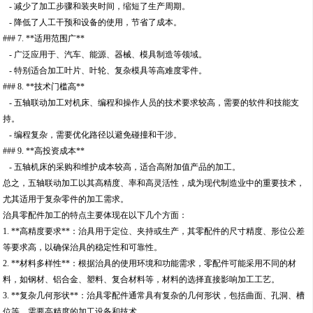
- 减少了加工步骤和装夹时间，缩短了生产周期。
- 降低了人工干预和设备的使用，节省了成本。
### 7. **适用范围广**
- 广泛应用于、汽车、能源、器械、模具制造等领域。
- 特别适合加工叶片、叶轮、复杂模具等高难度零件。
### 8. **技术门槛高**
- 五轴联动加工对机床、编程和操作人员的技术要求较高，需要的软件和技能支
持。
- 编程复杂，需要优化路径以避免碰撞和干涉。
### 9. **高投资成本**
- 五轴机床的采购和维护成本较高，适合高附加值产品的加工。
总之，五轴联动加工以其高精度、率和高灵活性，成为现代制造业中的重要技术，
尤其适用于复杂零件的加工需求。
治具零配件加工的特点主要体现在以下几个方面：
1. **高精度要求**：治具用于定位、夹持或生产，其零配件的尺寸精度、形位公差
等要求高，以确保治具的稳定性和可靠性。
2. **材料多样性**：根据治具的使用环境和功能需求，零配件可能采用不同的材
料，如钢材、铝合金、塑料、复合材料等，材料的选择直接影响加工工艺。
3. **复杂几何形状**：治具零配件通常具有复杂的几何形状，包括曲面、孔洞、槽
位等，需要高精度的加工设备和技术。