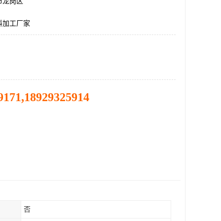
市龙岗区
料加工厂家
9171,18929325914
否