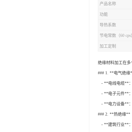
产品名称
功能
导热系数
节电常数（60 cps
加工定制
绝缘材料加工在多
### 1. **电气绝缘*
- **电线电缆
- **电子元件
- **电力设备
### 2. **热绝缘**
- **建筑行业