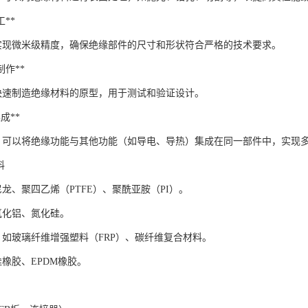
工**
够实现微米级精度，确保绝缘部件的尺寸和形状符合严格的技术要求。
型制作**
以快速制造绝缘材料的原型，用于测试和验证设计。
集成**
工，可以将绝缘功能与其他功能（如导电、导热）集成在同一部件中，实现
料
如尼龙、聚四乙烯（PTFE）、聚酰亚胺（PI）。
如氧化铝、氮化硅。
*：如玻璃纤维增强塑料（FRP）、碳纤维复合材料。
硅橡胶、EPDM橡胶。