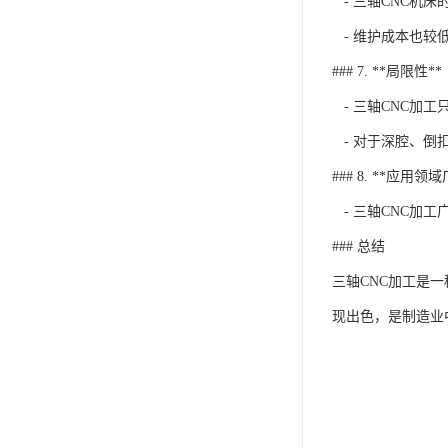
- 三轴CNC机
- 维护成本也较
### 7. **局限性**
- 三轴CNC加
- 对于深腔、倒
### 8. **应用领
- 三轴CNC加
### 总结
三轴CNC加工是
现出色，是制造业