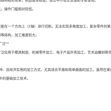
床的结构相对简单，制造成本较低，适合中小型企业或初学者使用。
低，操作门槛相对较低。
工只能在一个方向上（Z轴）进行切削，无法实现多角度加工，复杂零件的
扣等结构，加工难度较大。
域广泛**
工广泛应用于模具制造、机械零件加工、电子产品外壳加工、艺术品雕刻等
一种、且经济实用的加工方式，尤其适合平面和简单曲面的加工。虽然在
中的基础加工技术。