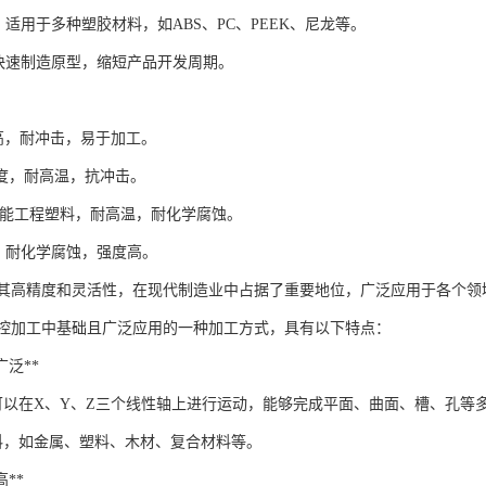
**：适用于多种塑胶材料，如ABS、PC、PEEK、尼龙等。
*：快速制造原型，缩短产品开发周期。
：
强度高，耐冲击，易于加工。
透明度，耐高温，抗冲击。
*：高性能工程塑料，耐高温，耐化学腐蚀。
耐磨，耐化学腐蚀，强度高。
借其高精度和灵活性，在现代制造业中占据了重要地位，广泛应用于各个领
数控加工中基础且广泛应用的一种加工方式，具有以下特点：
围广泛**
床可以在X、Y、Z三个线性轴上进行运动，能够完成平面、曲面、槽、孔等
料，如金属、塑料、木材、复合材料等。
高**