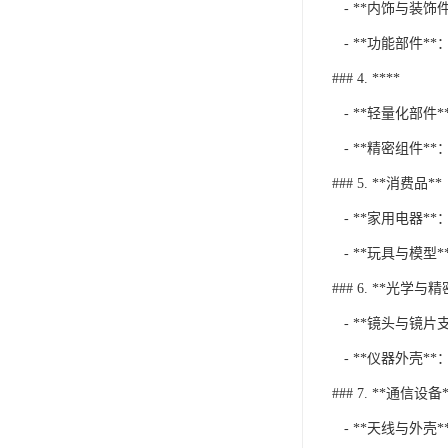
- **内饰与装
- **功能部件
### 4. ****
- **轻量化部
- **精密组件
### 5. **消费品**
- **家用电器*
- **玩具与模型
### 6. **光学与
- **镜头与镜片
- **仪器外壳*
### 7. **通信设备*
- **天线与外壳