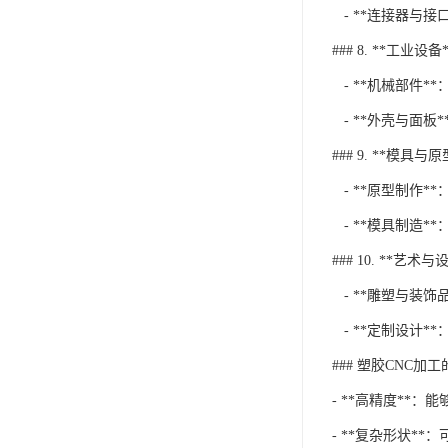
- **连接器与接
### 8. **工业设备*
- **机械部件
- **外壳与面板
### 9. **模具与
- **原型制作*
- **模具制造*
### 10. **艺术与
- **雕塑与装饰
- **定制设计*
### 塑胶CNC加
- **高精度**
- **复杂形状*