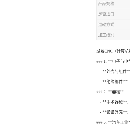
产品规格
是否进口
运输方式
加工级别
塑胶CNC（计算
### 1. **电子与
- **外壳与组
- **绝缘部件*
### 2. **器械**
- **手术器械*
- **设备外壳
### 3. **汽车工业*