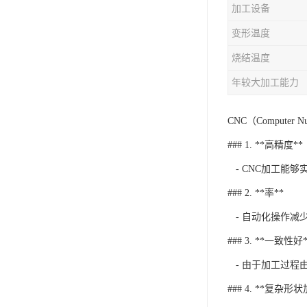
加工设备
变形温度
烧结温度
年较大加工能力
CNC（Comput
### 1. **高精度**
- CNC加工能
### 2. **率**
- 自动化操作减
### 3. **一致性好*
- 由于加工过程
### 4. **复杂