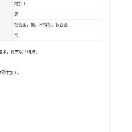
精加工
是
铝合金，铜，不锈钢，钛合金
否
化加工技术，具有以下特点：
的零件加工。