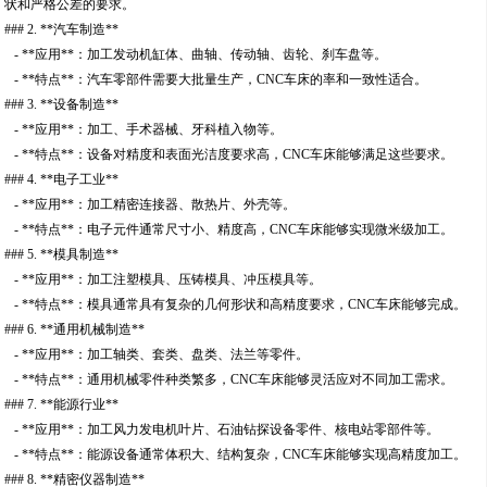
状和严格公差的要求。
### 2. **汽车制造**
- **应用**：加工发动机缸体、曲轴、传动轴、齿轮、刹车盘等。
- **特点**：汽车零部件需要大批量生产，CNC车床的率和一致性适合。
### 3. **设备制造**
- **应用**：加工、手术器械、牙科植入物等。
- **特点**：设备对精度和表面光洁度要求高，CNC车床能够满足这些要求。
### 4. **电子工业**
- **应用**：加工精密连接器、散热片、外壳等。
- **特点**：电子元件通常尺寸小、精度高，CNC车床能够实现微米级加工。
### 5. **模具制造**
- **应用**：加工注塑模具、压铸模具、冲压模具等。
- **特点**：模具通常具有复杂的几何形状和高精度要求，CNC车床能够完成。
### 6. **通用机械制造**
- **应用**：加工轴类、套类、盘类、法兰等零件。
- **特点**：通用机械零件种类繁多，CNC车床能够灵活应对不同加工需求。
### 7. **能源行业**
- **应用**：加工风力发电机叶片、石油钻探设备零件、核电站零部件等。
- **特点**：能源设备通常体积大、结构复杂，CNC车床能够实现高精度加工。
### 8. **精密仪器制造**