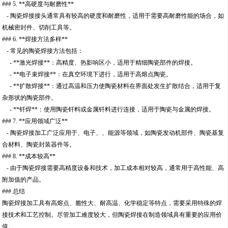
### 5. **高硬度与耐磨性**
- 陶瓷焊接接头通常具有较高的硬度和耐磨性，适用于需要高耐磨性能的场合，如
机械密封件、切削工具等。
### 6. **焊接方法多样**
- 常见的陶瓷焊接方法包括：
- **激光焊接**：高精度、热影响区小，适用于精细陶瓷部件的焊接。
- **电子束焊接**：在真空环境下进行，适用于高熔点陶瓷。
- **扩散焊接**：通过高温和压力使陶瓷材料在界面处发生扩散结合，适用于复
杂形状的陶瓷部件。
- **钎焊**：使用陶瓷钎料或金属钎料进行连接，适用于陶瓷与金属的焊接。
### 7. **应用领域广泛**
- 陶瓷焊接加工广泛应用于、电子、、能源等领域，如陶瓷发动机部件、陶瓷基复
合材料、陶瓷封装器件等。
### 8. **成本较高**
- 由于陶瓷焊接需要高精度设备和技术，加工成本相对较高，通常用于高性能、高
附加值的产品。
### 总结
陶瓷焊接加工具有高熔点、脆性大、耐高温、化学稳定等特点，需要采用特殊的焊
接技术和工艺控制。尽管加工难度较大，但陶瓷焊接在制造领域具有重要的应用价
值。