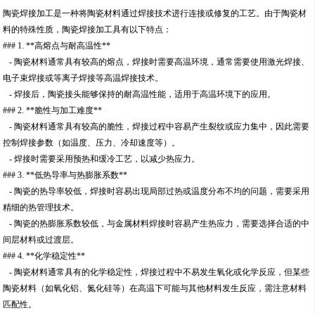
陶瓷焊接加工是一种将陶瓷材料通过焊接技术进行连接或修复的工艺。由于陶瓷材
料的特殊性质，陶瓷焊接加工具有以下特点：
### 1. **高熔点与耐高温性**
- 陶瓷材料通常具有较高的熔点，焊接时需要高温环境，通常需要使用激光焊接、
电子束焊接或等离子焊接等高温焊接技术。
- 焊接后，陶瓷接头能够保持的耐高温性能，适用于高温环境下的应用。
### 2. **脆性与加工难度**
- 陶瓷材料通常具有较高的脆性，焊接过程中容易产生裂纹或应力集中，因此需要
控制焊接参数（如温度、压力、冷却速度等）。
- 焊接时需要采用预热和缓冷工艺，以减少热应力。
### 3. **低热导率与热膨胀系数**
- 陶瓷的热导率较低，焊接时容易出现局部过热或温度分布不均的问题，需要采用
精细的热管理技术。
- 陶瓷的热膨胀系数较低，与金属材料焊接时容易产生热应力，需要选择合适的中
间层材料或过渡层。
### 4. **化学稳定性**
- 陶瓷材料通常具有的化学稳定性，焊接过程中不易发生氧化或化学反应，但某些
陶瓷材料（如氧化铝、氮化硅等）在高温下可能与其他材料发生反应，需注意材料
匹配性。