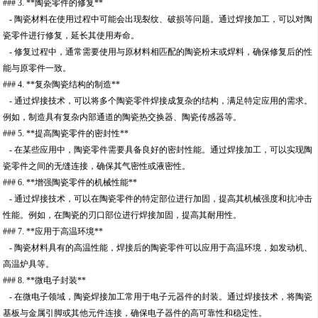
### 3. **陶瓷零件的修复**
- 陶瓷材料在使用过程中可能会出现裂纹、破损等问题。通过焊接加工，可以对陶
瓷零件进行修复，延长其使用寿命。
- 修复过程中，通常需要使用与原材料相匹配的陶瓷粉末或焊料，确保修复后的性
能与原零件一致。
### 4. **复杂陶瓷结构的制造**
- 通过焊接技术，可以将多个陶瓷零件焊接成复杂的结构，满足特定应用的需求。
例如，制造具有复杂内部通道的陶瓷热交换器、陶瓷传感器等。
### 5. **提高陶瓷零件的密封性**
- 在某些应用中，陶瓷零件需要具备良好的密封性能。通过焊接加工，可以实现陶
瓷零件之间的无缝连接，确保其气密性或液密性。
### 6. **增强陶瓷零件的机械性能**
- 通过焊接技术，可以在陶瓷零件的特定部位进行加固，提高其机械强度和抗冲击
性能。例如，在陶瓷的刃口部位进行焊接加固，提高其耐用性。
### 7. **应用于高温环境**
- 陶瓷材料具有的高温性能，焊接后的陶瓷零件可以应用于高温环境，如发动机、
高温炉具等。
### 8. **微电子封装**
- 在微电子领域，陶瓷焊接加工常用于电子元器件的封装。通过焊接技术，将陶瓷
基板与金属引脚或其他元件连接，确保电子器件的高可靠性和稳定性。