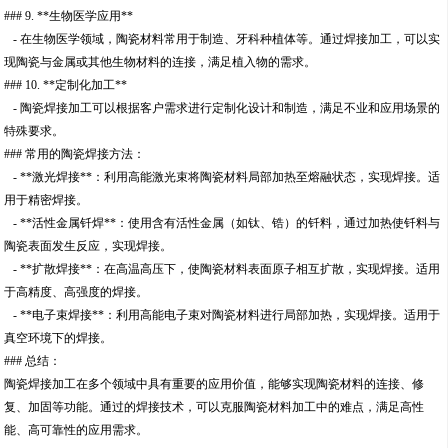
### 9. **生物医学应用**
- 在生物医学领域，陶瓷材料常用于制造、牙科种植体等。通过焊接加工，可以实
现陶瓷与金属或其他生物材料的连接，满足植入物的需求。
### 10. **定制化加工**
- 陶瓷焊接加工可以根据客户需求进行定制化设计和制造，满足不业和应用场景的
特殊要求。
### 常用的陶瓷焊接方法：
- **激光焊接**：利用高能激光束将陶瓷材料局部加热至熔融状态，实现焊接。适
用于精密焊接。
- **活性金属钎焊**：使用含有活性金属（如钛、锆）的钎料，通过加热使钎料与
陶瓷表面发生反应，实现焊接。
- **扩散焊接**：在高温高压下，使陶瓷材料表面原子相互扩散，实现焊接。适用
于高精度、高强度的焊接。
- **电子束焊接**：利用高能电子束对陶瓷材料进行局部加热，实现焊接。适用于
真空环境下的焊接。
### 总结：
陶瓷焊接加工在多个领域中具有重要的应用价值，能够实现陶瓷材料的连接、修
复、加固等功能。通过的焊接技术，可以克服陶瓷材料加工中的难点，满足高性
能、高可靠性的应用需求。