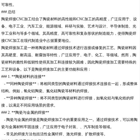
可靠性。
### 总结
陶瓷焊接CNC加工结合了陶瓷材料的高性能和CNC加工的高精度，广泛应用于、设
备、电子工业、汽车工业、能源领域、科研与实验、艺术与设计、半导体制造、光
学工业和与等多个领域。其高精度、高可靠性和复杂形状的制造能力，使得陶瓷焊
接CNC加工在现代制造业中占据重要地位。
陶瓷焊接加工是一种将陶瓷材料通过焊接技术进行连接或修复的工艺。陶瓷材料因
其高硬度、耐高温、耐腐蚀等特性，广泛应用于、电子、化工、等领域。然而，陶
瓷材料的脆性和低韧性使得其加工和连接较为困难，因此陶瓷焊接加工需要特殊的
工艺和设备。以下是陶瓷焊接加工的主要功能和应用：
### 1. **陶瓷材料的连接**
- **同种陶瓷焊接**：将相同类型的陶瓷材料通过焊接技术连接在一起，形成整体
结构。例如，氧化铝陶瓷、氮化硅陶瓷等材料的焊接。
- **异种陶瓷焊接**：将不同类型的陶瓷材料进行焊接，如氧化铝与氧化锆的焊
接，以满足不同应用场景的需求。
### 2. **陶瓷与金属的焊接**
- 陶瓷与金属的焊接是陶瓷焊接加工中的重要应用之一。通过焊接技术，可以将陶
瓷与金属材料牢固连接，广泛应用于电子封装、、汽车制造等领域。
- 常见的焊接方法包括活性金属钎焊、激光焊接、扩散焊接等。