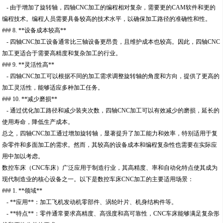
- 由于增加了旋转轴，四轴CNC加工的编程相对复杂，需要更的CAM软件和更的
编程技术。编程人员需要具备较高的技术水平，以确保加工路径的准确性和性。
### 8. **设备成本较高**
- 四轴CNC加工设备通常比三轴设备更昂贵，且维护成本也较高。因此，四轴CNC
加工更适合于需要高精度和复杂加工的行业。
### 9. **灵活性高**
- 四轴CNC加工可以根据不同的加工需求调整旋转轴的角度和方向，提供了更高的
加工灵活性，能够适应多种加工任务。
### 10. **减少磨损**
- 通过优化加工路径和减少装夹次数，四轴CNC加工可以有效减少的磨损，延长的
使用寿命，降低生产成本。
总之，四轴CNC加工通过增加旋转轴，显著提升了加工能力和效率，特别适用于复
杂零件和多面加工的需求。然而，其较高的设备成本和编程复杂性也需要在实际应
用中加以考虑。
数控车床（CNC车床）广泛应用于制造行业，其高精度、率和自动化特点使其成为
现代制造业的核心设备之一。以下是数控车床CNC加工的主要适用场景：
### 1. **领域**
- **应用**：加工飞机发动机零部件、涡轮叶片、机身结构件等。
- **特点**：零件通常要求高精度、高强度和高可靠性，CNC车床能够满足复杂形