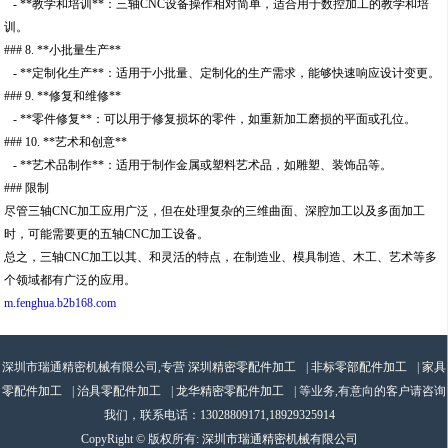
- **教学和培训**：三轴CNC设备操作相对简单，适合用于数控加工的教学和培
训。
### 8. **小批量生产**
- **定制化生产**：适用于小批量、定制化的生产需求，能够快速响应设计变更。
### 9. **修复和维修**
- **零件修复**：可以用于修复损坏的零件，如重新加工磨损的平面或孔位。
### 10. **艺术和创意**
- **艺术品制作**：适用于制作金属或塑料艺术品，如雕塑、装饰品等。
### 限制
尽管三轴CNC加工应用广泛，但在处理复杂的三维曲面、深腔加工以及多面加工
时，可能需要更的五轴CNC加工设备。
总之，三轴CNC加工以其、和灵活的特点，在制造业、模具制造、木工、艺术等多
个领域都有广泛的应用。
m.fenghua.b2b168.com
深圳市瑞通精密机械有限公司,专营
深圳精密零配件加工
|
非标零部配件加工
|
家具
零配件加工
|
治具零配件加工
|
龙华精密零配件加工
| 等业务,有意向的客户请咨询
我们，联系电话：
13028809171,18929325914
CopyRight © 版权所有:
深圳市瑞通精密机械有限公司