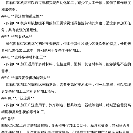
- 四轴CNC机床可以通过编程实现自动化加工，减少了人工干预，降低了操作难度
和出错率。
### 6. **灵活性和适应性**
- 四轴CNC机床可以根据不同的加工需求灵活调整旋转轴的角度，适应多种加工任
务，具有较强的通用性。
### 7. **节省成本**
- 虽然四轴CNC机床的初始投资较高，但由于其性和减少装夹次数的特点，长期来
看可以降低加工成本，特别是对于复杂零件的加工。
### 8. **支持多种材料加工**
- 四轴CNC加工适用于多种材料，包括金属、塑料、复合材料等，能够满足不业的
需求。
### 9. **编程复杂但功能强大**
- 四轴CNC加工的编程比三轴复杂，需要更高的技术水平，但一旦掌握，可以实现
更复杂的加工工艺和更的加工流程。
### 10. **广泛应用**
- 四轴CNC加工广泛应用于、汽车制造、模具制造、器械等领域，特别适合需要高
精度和复杂形状的零件加工。
### 总结
四轴CNC加工通过增加旋转轴，显著提升了加工灵活性、精度和效率，特别适合复
杂零件的加工。尽管其编程和操作要求较高，但其强大的功能和广泛的应用场景使