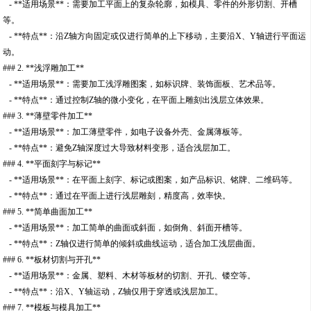
- **适用场景**：需要加工平面上的复杂轮廓，如模具、零件的外形切割、开槽
等。
- **特点**：沿Z轴方向固定或仅进行简单的上下移动，主要沿X、Y轴进行平面运
动。
### 2. **浅浮雕加工**
- **适用场景**：需要加工浅浮雕图案，如标识牌、装饰面板、艺术品等。
- **特点**：通过控制Z轴的微小变化，在平面上雕刻出浅层立体效果。
### 3. **薄壁零件加工**
- **适用场景**：加工薄壁零件，如电子设备外壳、金属薄板等。
- **特点**：避免Z轴深度过大导致材料变形，适合浅层加工。
### 4. **平面刻字与标记**
- **适用场景**：在平面上刻字、标记或图案，如产品标识、铭牌、二维码等。
- **特点**：通过在平面上进行浅层雕刻，精度高，效率快。
### 5. **简单曲面加工**
- **适用场景**：加工简单的曲面或斜面，如倒角、斜面开槽等。
- **特点**：Z轴仅进行简单的倾斜或曲线运动，适合加工浅层曲面。
### 6. **板材切割与开孔**
- **适用场景**：金属、塑料、木材等板材的切割、开孔、镂空等。
- **特点**：沿X、Y轴运动，Z轴仅用于穿透或浅层加工。
### 7. **模板与模具加工**