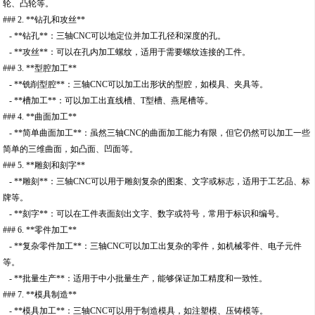
轮、凸轮等。
### 2. **钻孔和攻丝**
- **钻孔**：三轴CNC可以地定位并加工孔径和深度的孔。
- **攻丝**：可以在孔内加工螺纹，适用于需要螺纹连接的工件。
### 3. **型腔加工**
- **铣削型腔**：三轴CNC可以加工出形状的型腔，如模具、夹具等。
- **槽加工**：可以加工出直线槽、T型槽、燕尾槽等。
### 4. **曲面加工**
- **简单曲面加工**：虽然三轴CNC的曲面加工能力有限，但它仍然可以加工一些
简单的三维曲面，如凸面、凹面等。
### 5. **雕刻和刻字**
- **雕刻**：三轴CNC可以用于雕刻复杂的图案、文字或标志，适用于工艺品、标
牌等。
- **刻字**：可以在工件表面刻出文字、数字或符号，常用于标识和编号。
### 6. **零件加工**
- **复杂零件加工**：三轴CNC可以加工出复杂的零件，如机械零件、电子元件
等。
- **批量生产**：适用于中小批量生产，能够保证加工精度和一致性。
### 7. **模具制造**
- **模具加工**：三轴CNC可以用于制造模具，如注塑模、压铸模等。