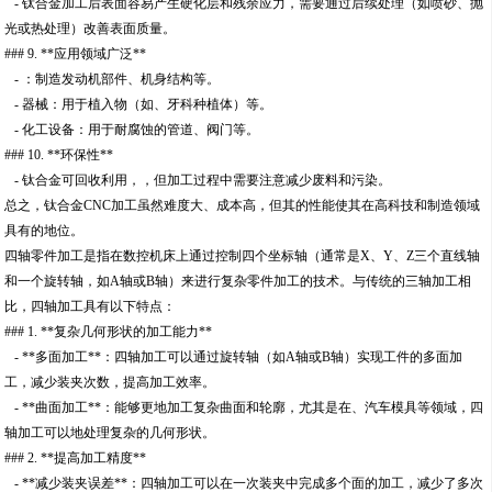
- 钛合金加工后表面容易产生硬化层和残余应力，需要通过后续处理（如喷砂、抛
光或热处理）改善表面质量。
### 9. **应用领域广泛**
- ：制造发动机部件、机身结构等。
- 器械：用于植入物（如、牙科种植体）等。
- 化工设备：用于耐腐蚀的管道、阀门等。
### 10. **环保性**
- 钛合金可回收利用，，但加工过程中需要注意减少废料和污染。
总之，钛合金CNC加工虽然难度大、成本高，但其的性能使其在高科技和制造领域
具有的地位。
四轴零件加工是指在数控机床上通过控制四个坐标轴（通常是X、Y、Z三个直线轴
和一个旋转轴，如A轴或B轴）来进行复杂零件加工的技术。与传统的三轴加工相
比，四轴加工具有以下特点：
### 1. **复杂几何形状的加工能力**
- **多面加工**：四轴加工可以通过旋转轴（如A轴或B轴）实现工件的多面加
工，减少装夹次数，提高加工效率。
- **曲面加工**：能够更地加工复杂曲面和轮廓，尤其是在、汽车模具等领域，四
轴加工可以地处理复杂的几何形状。
### 2. **提高加工精度**
- **减少装夹误差**：四轴加工可以在一次装夹中完成多个面的加工，减少了多次