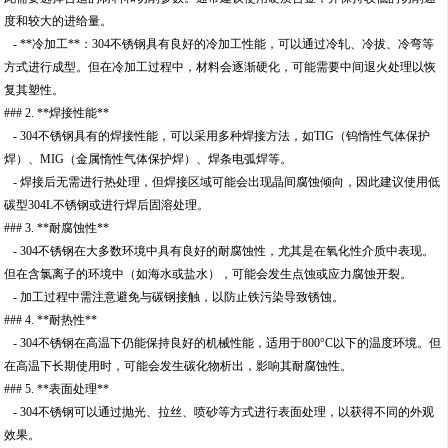
度和较大的进给量。
- **冷加工**：304不锈钢具有良好的冷加工性能，可以通过冷轧、冷拔、冷弯等
方式进行成型。但在冷加工过程中，材料会逐渐硬化，可能需要中间退火处理以恢
复其塑性。
### 2. **焊接性能**
- 304不锈钢具有的焊接性能，可以采用多种焊接方法，如TIG（钨惰性气体保护
焊）、MIG（金属惰性气体保护焊）、焊条电弧焊等。
- 焊接后无需进行热处理，但焊接区域可能会出现晶间腐蚀倾向，因此建议使用低
碳型304L不锈钢或进行焊后固溶处理。
### 3. **耐腐蚀性**
- 304不锈钢在大多数环境中具有良好的耐腐蚀性，尤其是在氧化性介质中表现。
但在含氯离子的环境中（如海水或盐水），可能会发生点蚀或应力腐蚀开裂。
- 加工过程中需注意避免与碳钢接触，以防止铁污染导致锈蚀。
### 4. **耐热性**
- 304不锈钢在高温下仍能保持良好的机械性能，适用于800°C以下的温度环境。但
在高温下长期使用时，可能会发生碳化物析出，影响其耐腐蚀性。
### 5. **表面处理**
- 304不锈钢可以通过抛光、拉丝、喷砂等方式进行表面处理，以获得不同的外观
效果。