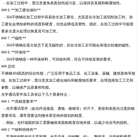
- 在加工过程中，需注意避免表面划伤或污染，以保持其美观和耐腐蚀性。
### 6. **加工硬化倾向**
- 304不锈钢在加工过程中容易发生加工硬化，尤其是在冷加工或切削加工时。加
工硬化会增加材料的强度和硬度，但也会降低其塑性。因此，在加工过程中可能需
要多次退火处理以恢复其可加工性。
### 7. **磁性**
- 304不锈钢在退火状态下是无磁性的，但在冷加工后可能会表现出轻微的磁性。
### 8. **环保性**
- 304不锈钢是一种环保材料，可回收利用，符合可持续发展的要求。
### 总结
不锈钢304因其的综合性能，广泛应用于食品工业、化工设备、器械、建筑装饰等领
域。在加工过程中，需注意其加工硬化倾向和耐腐蚀性要求，合理选择加工工艺和
参数，以确保产品质量和性能。
光学通讯零件加工具有以下几个显著特点：
### 1. **高精度要求**
- 光学通讯零件（如光纤连接器、透镜、棱镜等）对尺寸、形状和表面光洁度的精
度要求高，通常需要达到微米甚至纳米级别的精度。
- 例如，光纤端面的加工需要确保表面粗糙度在纳米级，以减少光信号的损耗。
### 2. **材料特殊性**
- 常用的材料包括石英玻璃、光学晶体（如铌酸、硅）、陶瓷等，这些材料硬度