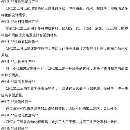
### 2. **复杂形状加工**
- CNC加工可以处理复杂的三维几何形状，包括曲面、孔洞、螺纹等，能够满足多
样化的设计需求。
### 3. **材料适用性广**
- 塑胶CNC加工适用于多种塑胶材料，如ABS、PC、POM、尼龙、PEEK等，能够
根据不同的应用场景选择合适的材料。
### 4. **快速原型制作**
- CNC加工可以快速制作原型，帮助设计师验证设计方案的可行性，缩短产品开发
周期。
### 5. **小批量生产**
- 对于小批量或定制化生产，CNC加工是一种经济的选择，避免了模具制造的高成
本和长周期。
### 6. **表面质量好**
- CNC加工后的塑胶零件表面光滑，可以通过后续处理（如抛光、喷砂等）进一步
提高表面质量。
### 7. **灵活性强**
- 通过编程可以快速调整加工路径和参数，适应不同的加工需求，灵活性高。
### 8. **自动化程度高**
- CNC加工设备自动化程度高，减少了人工干预，提高了生产效率和一致性。
### 9. **环保性**