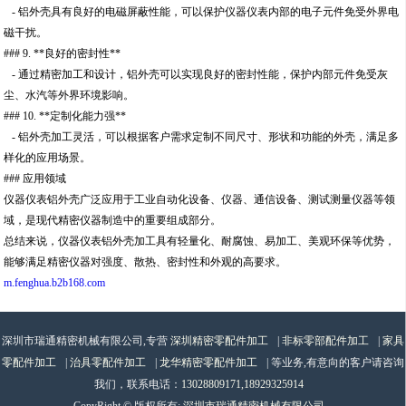
- 铝外壳具有良好的电磁屏蔽性能，可以保护仪器仪表内部的电子元件免受外界电
磁干扰。
### 9. **良好的密封性**
- 通过精密加工和设计，铝外壳可以实现良好的密封性能，保护内部元件免受灰
尘、水汽等外界环境影响。
### 10. **定制化能力强**
- 铝外壳加工灵活，可以根据客户需求定制不同尺寸、形状和功能的外壳，满足多
样化的应用场景。
### 应用领域
仪器仪表铝外壳广泛应用于工业自动化设备、仪器、通信设备、测试测量仪器等领
域，是现代精密仪器制造中的重要组成部分。
总结来说，仪器仪表铝外壳加工具有轻量化、耐腐蚀、易加工、美观环保等优势，
能够满足精密仪器对强度、散热、密封性和外观的高要求。
m.fenghua.b2b168.com
深圳市瑞通精密机械有限公司,专营
深圳精密零配件加工
|
非标零部配件加工
|
家具
零配件加工
|
治具零配件加工
|
龙华精密零配件加工
| 等业务,有意向的客户请咨询
我们，联系电话：
13028809171,18929325914