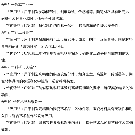
### 7. **汽车工业**
- **应用**：用于制造发动机部件、刹车系统、传感器等。陶瓷材料具有耐高温、
耐磨性和轻量化特性，适合高性能汽车。
- **优势**：CNC加工确保部件的性和一致性，提高汽车的性能和安全性。
### 8. **化工设备**
- **应用**：用于制造耐腐蚀的化工设备部件，如泵、阀门、反应器等。陶瓷材料
具有的耐化学腐蚀性能，适合化工环境。
- **优势**：CNC加工能够实现复杂形状的制造，确保化工设备的可靠性和耐久
性。
### 9. **科研与实验**
- **应用**：用于制造高精度的实验设备部件，如真空室、高温炉、传感器等。陶
瓷材料具有的物理和化学性能，适合科研实验。
- **优势**：CNC加工能够满足科研实验对高精度和量的要求，确保实验结果的准
确性。
### 10. **艺术品与装饰**
- **应用**：用于制造高精度的陶瓷艺术品、装饰件等。陶瓷材料具有美观性和耐
久性，适合艺术创作和装饰应用。
- **优势**：CNC加工能够实现复杂和精细的设计，提升艺术品的观赏价值和装饰
效果。