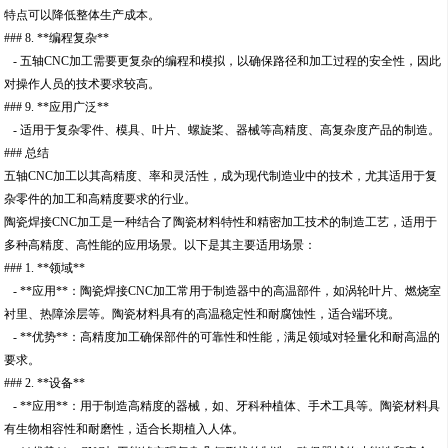
特点可以降低整体生产成本。
### 8. **编程复杂**
- 五轴CNC加工需要更复杂的编程和模拟，以确保路径和加工过程的安全性，因此
对操作人员的技术要求较高。
### 9. **应用广泛**
- 适用于复杂零件、模具、叶片、螺旋桨、器械等高精度、高复杂度产品的制造。
### 总结
五轴CNC加工以其高精度、率和灵活性，成为现代制造业中的技术，尤其适用于复
杂零件的加工和高精度要求的行业。
陶瓷焊接CNC加工是一种结合了陶瓷材料特性和精密加工技术的制造工艺，适用于
多种高精度、高性能的应用场景。以下是其主要适用场景：
### 1. **领域**
- **应用**：陶瓷焊接CNC加工常用于制造器中的高温部件，如涡轮叶片、燃烧室
衬里、热障涂层等。陶瓷材料具有的高温稳定性和耐腐蚀性，适合端环境。
- **优势**：高精度加工确保部件的可靠性和性能，满足领域对轻量化和耐高温的
要求。
### 2. **设备**
- **应用**：用于制造高精度的器械，如、牙科种植体、手术工具等。陶瓷材料具
有生物相容性和耐磨性，适合长期植入人体。