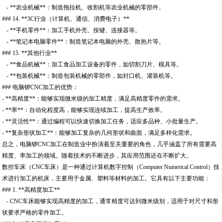
- **农业机械**：制造拖拉机、收割机等农业机械的零部件。
### 14. **3C行业（计算机、通信、消费电子）**
- **手机零件**：加工手机外壳、按键、连接器等。
- **笔记本电脑零件**：制造笔记本电脑的外壳、散热片等。
### 15. **其他行业**
- **食品机械**：加工食品加工设备的零件，如切割刀片、模具等。
- **包装机械**：制造包装机械的零部件，如封口机、灌装机等。
### 电脑锣CNC加工的优势：
- **高精度**：能够实现微米级的加工精度，满足高精度零件的需求。
- **率**：自动化程度高，能够实现连续加工，提高生产效率。
- **灵活性**：通过编程可以快速切换加工任务，适应多品种、小批量生产。
- **复杂形状加工**：能够加工复杂的几何形状和曲面，满足多样化需求。
总之，电脑锣CNC加工在制造业中扮演着至关重要的角色，几乎涵盖了所有需要高
精度、率加工的领域。随着技术的不断进步，其应用范围还在不断扩大。
数控车床（CNC车床）是一种通过计算机数字控制（Computer Numerical Control）技
术进行加工的机床，主要用于金属、塑料等材料的加工。它具有以下主要功能：
### 1. **高精度加工**
- CNC车床能够实现高精度的加工，通常精度可达到微米级别，适用于对尺寸和形
状要求严格的零件加工。