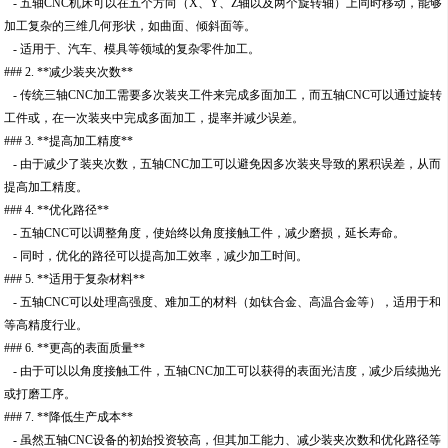
- 五轴CNC机床可以在五个方向（X、Y、Z轴以及两个旋转轴）上同时移动，能够
加工复杂的三维几何形状，如曲面、倾斜面等。
- 适用于、汽车、模具等领域的复杂零件加工。
### 2. **减少装夹次数**
- 传统三轴CNC加工需要多次装夹工件来完成多面加工，而五轴CNC可以通过旋转
工件或，在一次装夹中完成多面加工，提率并减少误差。
### 3. **提高加工精度**
- 由于减少了装夹次数，五轴CNC加工可以避免因多次装夹导致的累积误差，从而
提高加工精度。
### 4. **优化路径**
- 五轴CNC可以调整角度，使始终以角度接触工件，减少磨损，延长寿命。
- 同时，优化的路径可以提高加工效率，减少加工时间。
### 5. **适用于复杂材料**
- 五轴CNC可以处理高强度、难加工的材料（如钛合金、高温合金等），适用于和
等高精度行业。
### 6. **更高的表面质量**
- 由于可以以角度接触工件，五轴CNC加工可以获得的表面光洁度，减少后续抛光
或打磨工序。
### 7. **降低生产成本**
- 虽然五轴CNC设备的初始投资较高，但其加工能力、减少装夹次数和优化路径等