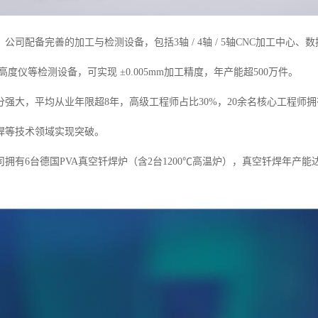
公司配备完善的加工与检测设备，包括3轴 / 4轴 / 5轴CNC加工中心
高度仪等检测设备，可实现 ±0.005mm加工精度，年产能超500万件。
强大，平均从业年限超8年，高级工程师占比30%，20余名核心工程师拥
焊等技术领域实现突破。
拥有6台德国PVA真空钎焊炉（含2台1200℃高温炉），真空钎焊年产能达