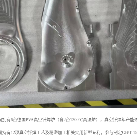
拥有6台德国PVA真空钎焊炉（含2台1200℃高温炉），真空钎焊年产能达
持有12项真空钎焊工艺及精密加工相关实用新型专利，参与制定GB/T 151