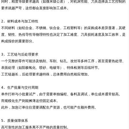
同时，精度等级要求越高（如微米级公差），对机床性能、刀具选择及工艺控制的
要求就越严苛，这些都会直接影响加工成本。
2. 材料成本与加工特性
不同材料（如铝合金、不锈钢、钛合金、工程塑料等）的采购成本差异显著，其硬
度、韧性、热传导性等物理特性也决定了加工难度、刀具损耗速度及加工效率，是
构成报价的重要部分。
3. 工艺链与后处理要求
一个完整的零件可能涉及铣削、车削、钻孔、攻丝等多种工序，甚至需要热处理、
表面处理（如阳极氧化、喷砂、电镀等）、特殊检测等后续环节。
工艺链越长，后处理要求越特殊，总体费用自然相应增加。
4. 生产批量与交付周期
单件打样与小批量试产，由于需要单独编程、备料及调试，单位成本通常较高。
而规模化生产则能摊薄这些固定成本。
此外，加急订单往往需要调配生产资源，也可能产生额外费用。
5. 质量保障体系
高可靠性的加工服务离不开严格的质量控制。